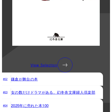
View Selection
鎌倉が舞台の本
#02
女の数だけドラマがある。幻冬舎文庫婦人倶楽部
#03
2025年に売れた本100
#04