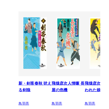
新・剣客春秋 吠え
飛猿彦次人情噺 長
飛猿彦次人情
る剣狼
屋の危機
われた娘
鳥羽亮
鳥羽亮
鳥羽亮