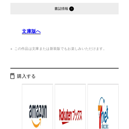
書誌情報
発行形態：
単行本
文庫版へ
ページ数：
256ページ
ISBN：
9784344022676
この作品は文庫または新装版でもお楽しみいただけます。
Cコード：
0093
判型：
四六判
購入する