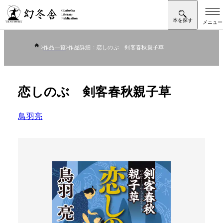
作品一覧
作品詳細：恋しのぶ 剣客春秋親子草
恋しのぶ 剣客春秋親子草
鳥羽亮