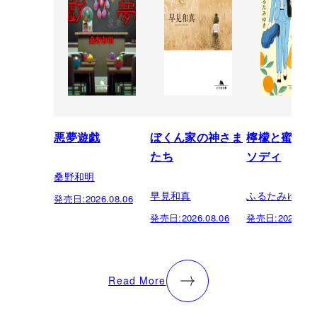
悪夢遊戯
ぼくん家の神さま
檸檬と蜜柑の
たち
ソディ
桑野和明
早見和真
ふるたみゆき
発売日:
2026.08.06
発売日:
2026.08.06
発売日:
2026.08.
Read More