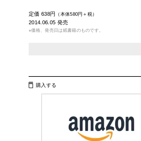
定価 638円
（本体580円＋税）
2014.06.05
発売
※価格、発売日は紙書籍のものです。
発行形態：
文庫
電子書籍
購入する
ページ数：
320ページ
ISBN：
9784344422100
Cコード：
0193
判型：
文庫判