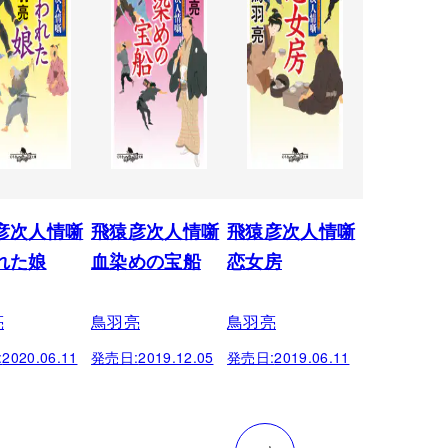
彦次人情噺
飛猿彦次人情噺
飛猿彦次人情噺
れた娘
血染めの宝船
恋女房
亮
鳥羽亮
鳥羽亮
:
2020.06.11
発売日:
2019.12.05
発売日:
2019.06.11