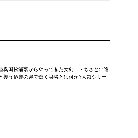
陸奥国松浦藩からやってきた女剣士・ちさと出逢
と襲う危難の裏で蠢く謀略とは何か?人気シリー