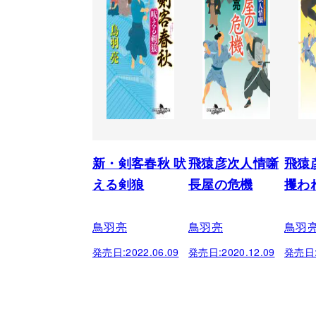
新・剣客春秋 吠
飛猿彦次人情噺
飛猿
える剣狼
長屋の危機
攫わ
鳥羽亮
鳥羽亮
鳥羽
発売日:
2022.06.09
発売日:
2020.12.09
発売日