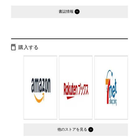
書誌情報
発行形態：
単行本
ページ数：
228ページ
購入する
ISBN：
9784344021990
Cコード：
0095
判型：
四六判
他のストア