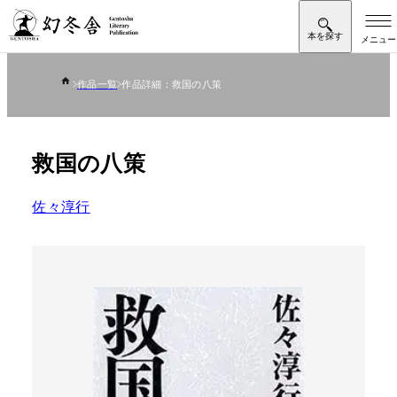
作品一覧
作品詳細：救国の八策
救国の八策
佐々淳行