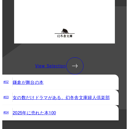
View Selection
鎌倉が舞台の本
#02
女の数だけドラマがある。幻冬舎文庫婦人倶楽部
#03
2025年に売れた本100
#04