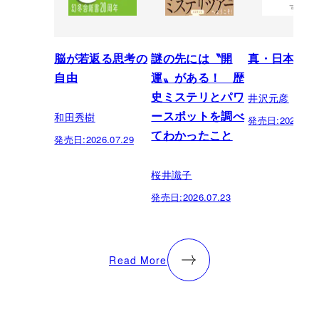
脳が若返る思考の
謎の先には〝開
真・日本の歴
自由
運〟がある！ 歴
井沢元彦
史ミステリとパワ
和田秀樹
ースポットを調べ
発売日:
2026.07.
てわかったこと
発売日:
2026.07.29
桜井識子
発売日:
2026.07.23
Read More