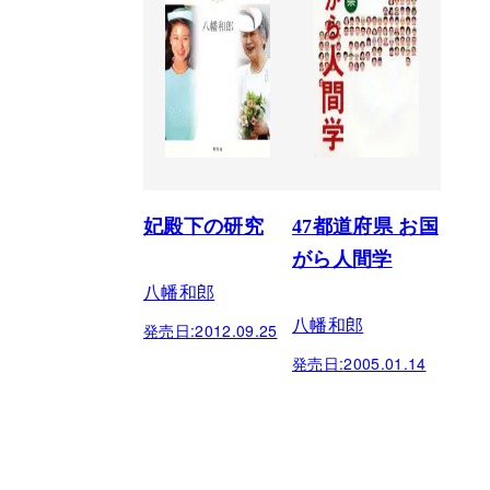
妃殿下の研究
47都道府県 お国
がら人間学
八幡和郎
八幡和郎
発売日:
2012.09.25
発売日:
2005.01.14