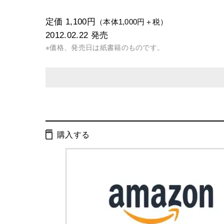
定価 1,100円
（本体1,000円＋税）
2012.02.22
発売
※価格、発売日は紙書籍のものです。
発行形態：
単行本
電子書籍
購入する
ページ数：
240ページ
ISBN：
9784344021426
Cコード：
0095
判型：
B6判変型