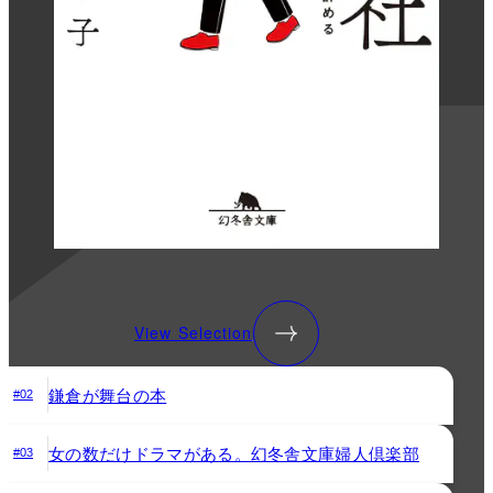
View Selection
鎌倉が舞台の本
#02
女の数だけドラマがある。幻冬舎文庫婦人倶楽部
#03