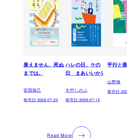
衰えません、死ぬ
ハレの日、ケの
平行と垂直
までは。
日 まあいいか5
山野海
宮田珠己
大竹しのぶ
発売日:
2026.07.
発売日:
2026.07.23
発売日:
2026.07.15
Read More