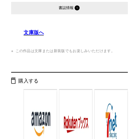
書誌情報
発行形態：
単行本
文庫版へ
ページ数：
288ページ
ISBN：
9784344014466
この作品は文庫または新装版でもお楽しみいただけます。
Cコード：
0095
判型：
四六判
購入する