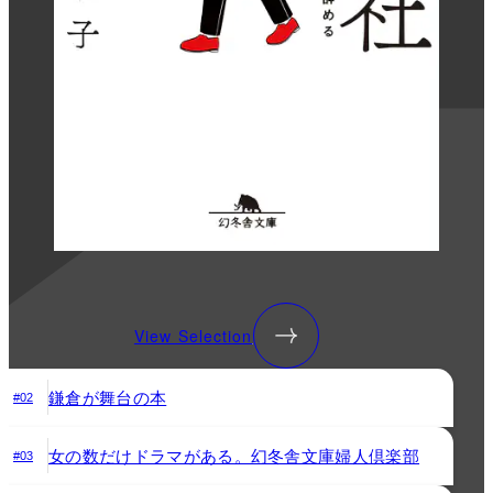
View Selection
鎌倉が舞台の本
#02
女の数だけドラマがある。幻冬舎文庫婦人倶楽部
#03