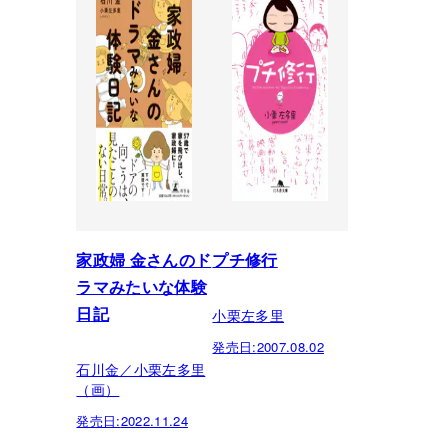
家政婦 金さんのド
プチ修行
ラマみたいな体験
小栗左多里
日記
発売日:
2007.08.02
石川金／小栗左多里
（画）
発売日:
2022.11.24