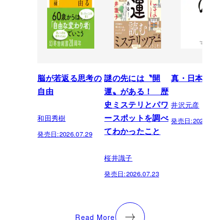
脳が若返る思考の
謎の先には〝開
真・日本の歴
自由
運〟がある！ 歴
井沢元彦
史ミステリとパワ
和田秀樹
ースポットを調べ
発売日:
2026.07.
てわかったこと
発売日:
2026.07.29
桜井識子
発売日:
2026.07.23
Read More