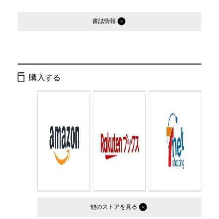
書誌情報
発行形態：
単行本
ページ数：
224ページ
購入する
ISBN：
9784344006256
Cコード：
0095
判型：
A5判
他のストア