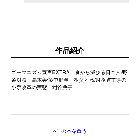
作品紹介
ゴーマニズム宣言EXTRA 食から滅びる日本人/野
菜対談 高木美保/中野翠 祖父と私/財務省主導の
小泉改革の実態 紺谷典子
この本を買う