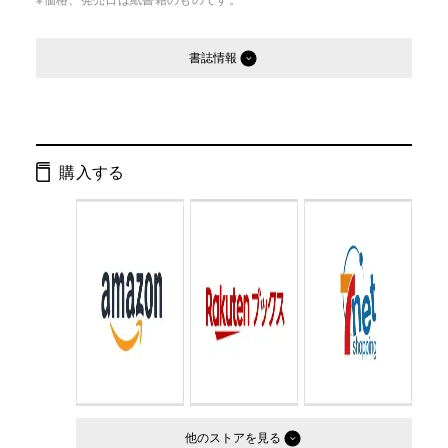
書誌情報
発行形態：
単行本
ページ数：
172ページ
購入する
ISBN：
9784344002395
Cコード：
0095
判型：
B5判
他のストア