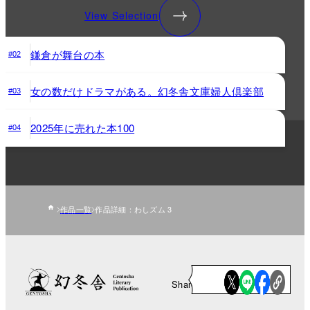
View Selection
鎌倉が舞台の本
#02
女の数だけドラマがある。幻冬舎文庫婦人倶楽部
#03
2025年に売れた本100
#04
作品一覧
作品詳細：わしズム 3
Share