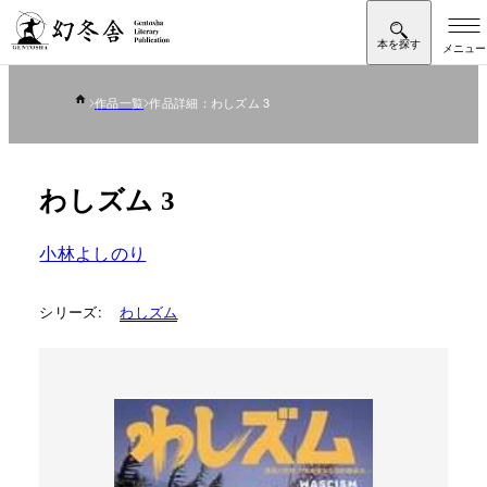
作品一覧
作品詳細：わしズム 3
わしズム 3
小林よしのり
シリーズ:
わしズム