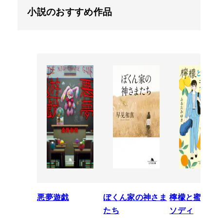
小説のおすすめ作品
悪夢遊戯
ぼくん家の神さま
檸檬と蜜柑の
たち
ソディ