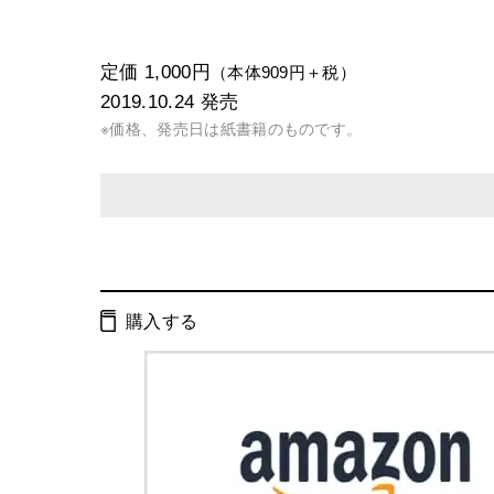
定価 1,000円
（本体909円＋税）
2019.10.24
発売
※価格、発売日は紙書籍のものです。
発行形態：
単行本
電子書籍
購入する
ISBN：
9784344035300
Cコード：
0036