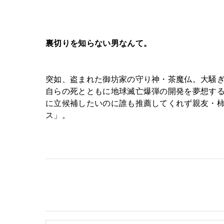
裏切りを知らない男なんて。
突如、盗まれた御坊家の守り神・茶魔仏。大騒
自らの死とともに地球滅亡爆弾の開発を夢想する
に立候補したいのに誰も推薦してくれず親友・柿
ス」。