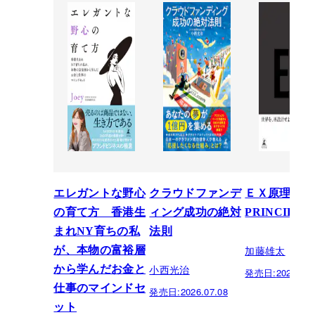
エレガントな野心
クラウドファンデ
ＥＸ原理―T
の育て方 香港生
ィング成功の絶対
PRINCIPLE
まれNY育ちの私
法則
加藤雄太
が、本物の富裕層
小西光治
から学んだお金と
発売日:
2026.06.
仕事のマインドセ
発売日:
2026.07.08
ット