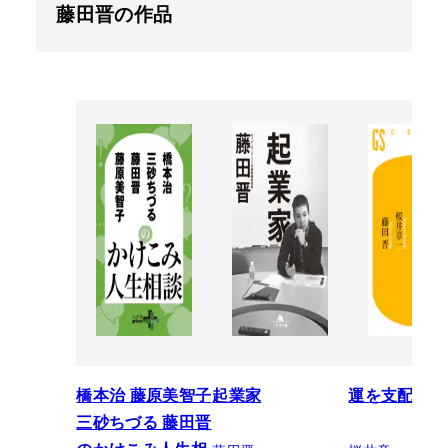
藤田晋の作品
橋本治 藤原美智子
起業家
運を支配する
三砂ちづる 藤田晋