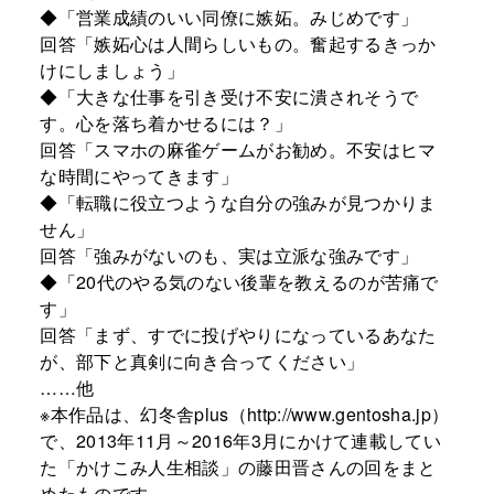
◆「営業成績のいい同僚に嫉妬。みじめです」
回答「嫉妬心は人間らしいもの。奮起するきっか
けにしましょう」
◆「大きな仕事を引き受け不安に潰されそうで
す。心を落ち着かせるには？」
回答「スマホの麻雀ゲームがお勧め。不安はヒマ
な時間にやってきます」
◆「転職に役立つような自分の強みが見つかりま
せん」
回答「強みがないのも、実は立派な強みです」
◆「20代のやる気のない後輩を教えるのが苦痛で
す」
回答「まず、すでに投げやりになっているあなた
が、部下と真剣に向き合ってください」
……他
※本作品は、幻冬舎plus（http://www.gentosha.jp）
で、2013年11月～2016年3月にかけて連載してい
た「かけこみ人生相談」の藤田晋さんの回をまと
めたものです。