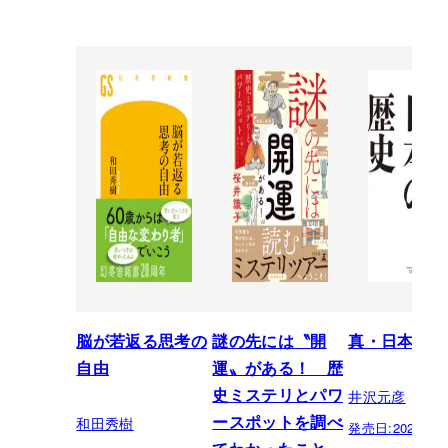
脳が若返る思考の
謎の先には〝開
真・日本の歴
自由
運〟がある！ 歴
井沢元彦
史ミステリとパワ
和田秀樹
ースポットを調べ
発売日:
2026.07.