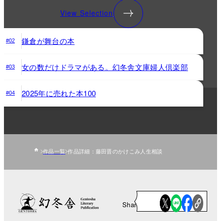
View Selection
鎌倉が舞台の本
#02
女の数だけドラマがある。幻冬舎文庫婦人倶楽部
#03
2025年に売れた本100
#04
作品一覧
作品詳細：藤田晋のかけこみ人生相談
Share