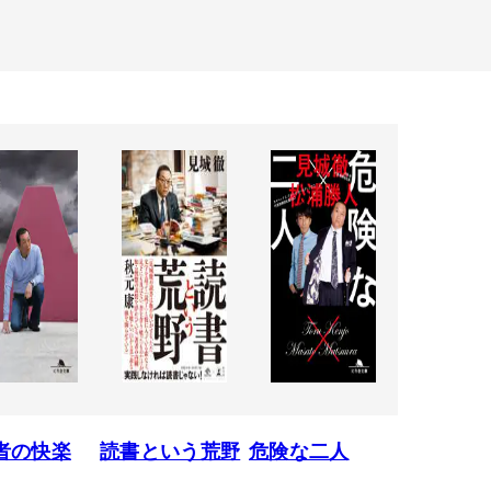
者の快楽
読書という荒野
危険な二人