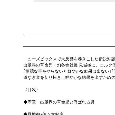
ニューズピックスで大反響を巻きこした伝説対
出版界の革命児・幻冬舎社長 見城徹に、コルク佐
｢極端な事をやらないと鮮やかな結果は出ない｣
道なき道を切り拓き、鮮やかな結果を出すため
〈目次〉
◆序章 出版界の革命児と呼ばれる男
◆見城徹×佐々木紀彦