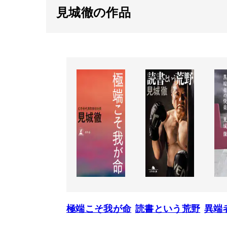
見城徹の作品
極端こそ我が命
読書という荒野
異端