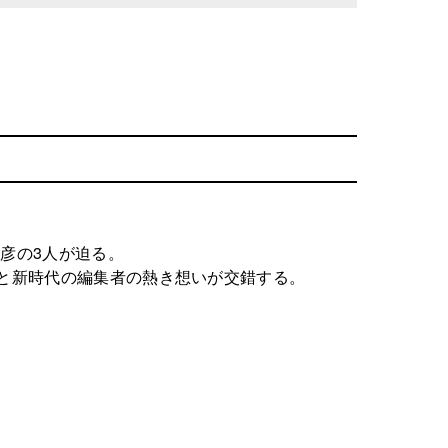
紀彦の3人が迫る。
城と新時代の編集者の熱き想いが交錯する。