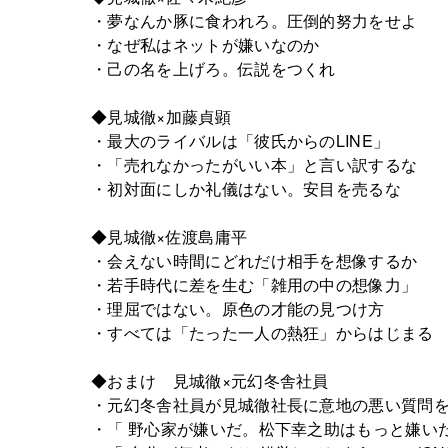
・夢なんか豚に食われろ。圧倒的努力をせよ
・なぜ私はネットが嫌いなのか
・己の名を上げろ。伝説をつくれ
◆見城徹×加藤貞顕
・最大のライバルは「彼氏からのLINE」
・「売れなかったがいい本」と言い訳するな
・初対面にしか礼儀はない。安目を売るな
◆見城徹×佐渡島庸平
・会えない時間にどれだけ相手を想像するか
・若手時代に差を生む「雑用の中の想像力」
・理屈ではない。原色の才能の見つけ方
・すべては「たった一人の熱狂」からはじまる
◆おまけ 見城徹×元幻冬舎社員
・元幻冬舎社員が見城徹社長に意地の悪い質問
・「 野心家が嫌いだ。松下幸之助はもっと嫌い