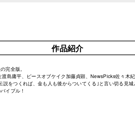
作品紹介
談の完全版。
渡島庸平、ピースオブケイク加藤貞顕、NewsPicks佐々木
｢伝説をつくれば、金も人も後からついてくる｣と言い切る見
のバイブル！