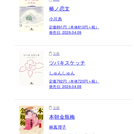
椿ノ恋文
小川糸
定価891円（本体810円＋税）
発売日:
2026.04.09
文庫
ツバキスケッチ
しゅんしゅん
定価792円（本体720円＋税）
発売日:
2026.04.09
文庫
本朝金瓶梅
林真理子