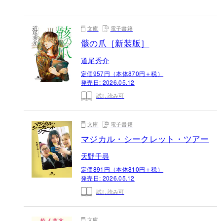
文庫
電子書籍
骸の爪［新装版］
道尾秀介
定価957円（本体870円＋税）
発売日:
2026.05.12
試し読み可
文庫
電子書籍
マジカル・シークレット・ツアー
天野千尋
定価891円（本体810円＋税）
発売日:
2026.05.12
試し読み可
文庫