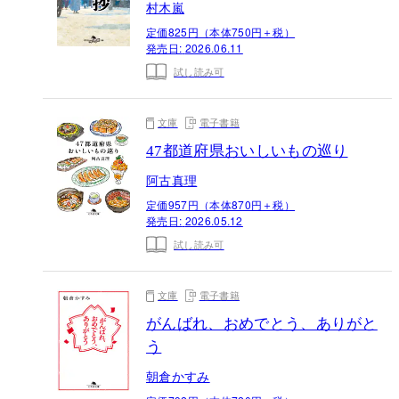
村木嵐
定価825円（本体750円＋税）
発売日:
2026.06.11
試し読み可
文庫
電子書籍
47都道府県おいしいもの巡り
阿古真理
定価957円（本体870円＋税）
発売日:
2026.05.12
試し読み可
文庫
電子書籍
がんばれ、おめでとう、ありがと
う
朝倉かすみ