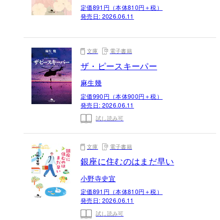
定価891円（本体810円＋税）
発売日:
2026.06.11
文庫
電子書籍
ザ・ピースキーパー
麻生幾
定価990円（本体900円＋税）
発売日:
2026.06.11
試し読み可
文庫
電子書籍
銀座に住むのはまだ早い
小野寺史宜
定価891円（本体810円＋税）
発売日:
2026.06.11
試し読み可