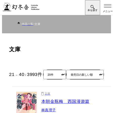
作品一覧
文庫
文庫
21
40
3993
件
～
/
文庫
本朝金瓶梅 西国漫遊篇
林真理子