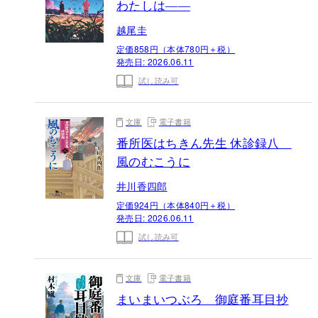
わたしは——
越尾圭
定価858円（本体780円＋税）
発売日:
2026.06.11
試し読み可
文庫
電子書籍
番所医はちきん先生 休診録八
風のむこうに
井川香四郎
定価924円（本体840円＋税）
発売日:
2026.06.11
試し読み可
文庫
電子書籍
まいまいつぶろ 御庭番耳目抄