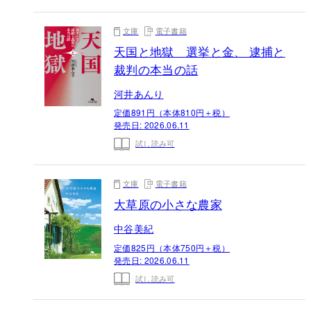
文庫
電子書籍
天国と地獄 選挙と金、 逮捕と
裁判の本当の話
河井あんり
定価891円（本体810円＋税）
発売日:
2026.06.11
試し読み可
文庫
電子書籍
大草原の小さな農家
中谷美紀
定価825円（本体750円＋税）
発売日:
2026.06.11
試し読み可