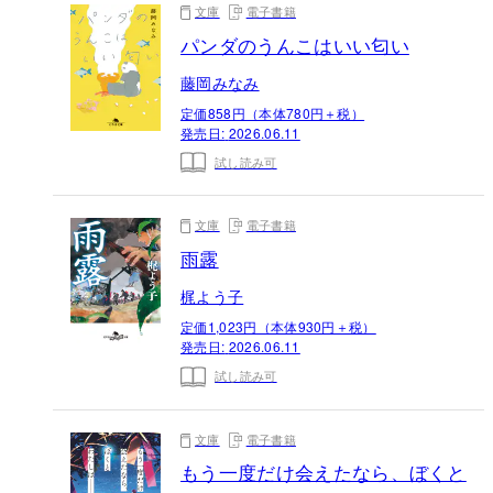
文庫
電子書籍
パンダのうんこはいい匂い
藤岡みなみ
定価858円（本体780円＋税）
発売日:
2026.06.11
試し読み可
文庫
電子書籍
雨露
梶よう子
定価1,023円（本体930円＋税）
発売日:
2026.06.11
試し読み可
文庫
電子書籍
もう一度だけ会えたなら、ぼくと