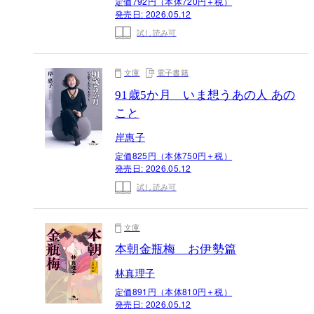
定価792円（本体720円＋税）
発売日:
2026.05.12
試し読み可
文庫
電子書籍
91歳5か月 いま想うあの人 あの
こと
岸惠子
定価825円（本体750円＋税）
発売日:
2026.05.12
試し読み可
文庫
本朝金瓶梅 お伊勢篇
林真理子
定価891円（本体810円＋税）
発売日:
2026.05.12