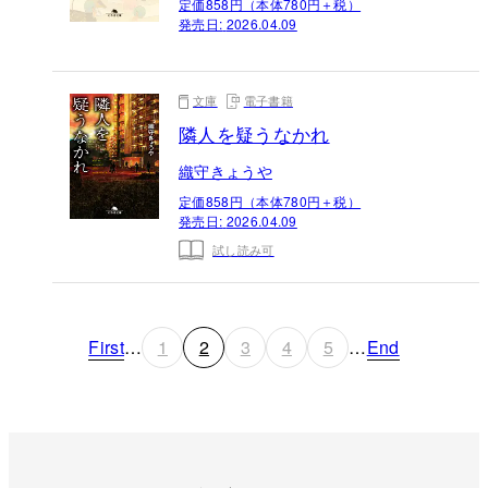
定価858円（本体780円＋税）
発売日:
2026.04.09
文庫
電子書籍
隣人を疑うなかれ
織守きょうや
定価858円（本体780円＋税）
発売日:
2026.04.09
試し読み可
First
…
1
2
3
4
5
…
End