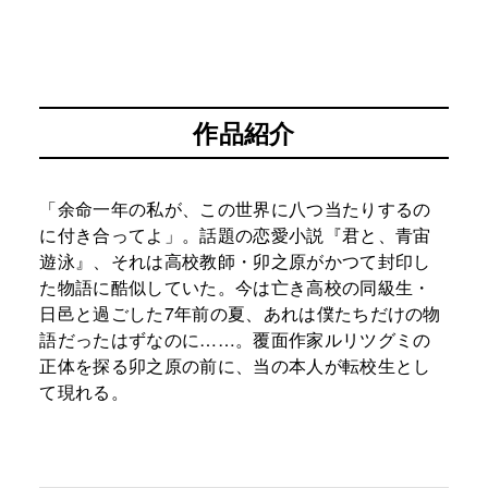
作品紹介
「余命一年の私が、この世界に八つ当たりするの
に付き合ってよ」。話題の恋愛小説『君と、青宙
遊泳』、それは高校教師・卯之原がかつて封印し
た物語に酷似していた。今は亡き高校の同級生・
日邑と過ごした7年前の夏、あれは僕たちだけの物
語だったはずなのに……。覆面作家ルリツグミの
正体を探る卯之原の前に、当の本人が転校生とし
て現れる。