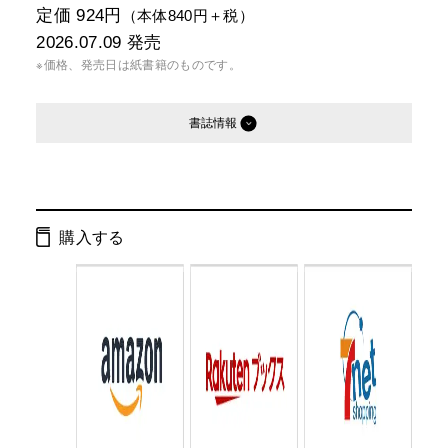
定価 924円
（本体840円＋税）
2026.07.09
発売
※価格、発売日は紙書籍のものです。
書誌情報
発行形態：
文庫
電子書籍
購入する
ページ数：
328ページ
ISBN：
9784344435742
Cコード：
0193
判型：
文庫判