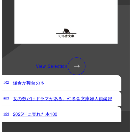
View Selection
鎌倉が舞台の本
#02
女の数だけドラマがある。幻冬舎文庫婦人倶楽部
#03
2025年に売れた本100
#04