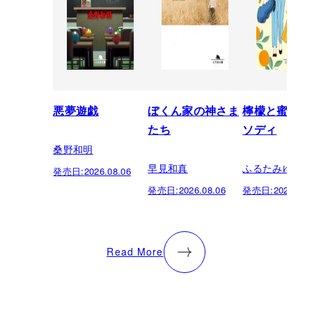
悪夢遊戯
ぼくん家の神さま
檸檬と蜜柑の
たち
ソディ
桑野和明
早見和真
ふるたみゆき
発売日:
2026.08.06
発売日:
2026.08.06
発売日:
2026.08.
Read More