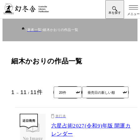
著者一覧
細木かおりの作品一覧
細木かおりの作品一覧
1
11
11
件
～
/
単行本
六星占術2027(令和9)年版 開運カ
レンダー