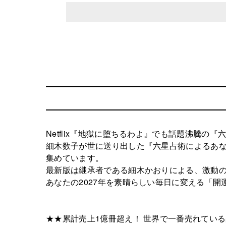
Netflix『地獄に堕ちるわよ』でも話題沸騰の『
細木数子が世に送り出した『六星占術によるあな
集めています。
最新版は継承者である細木かおりによる、激動
あなたの2027年を素晴らしい毎日に変える「
★★累計売上1億冊超え！ 世界で一番売れている占