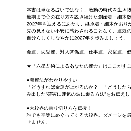
本書は単なる占いではなく、激動の時代を生き
最期まで心の在り方を説き続けた創始者・細木
2027年を迎えるにあたり、継承者・細木かお
先の見えない不安に惑わされることなく、運気
自分らしくしなやかに2027年を歩みましょう。
金運、恋愛運、対人関係運、仕事運、家庭運、
★『六星占術によるあなたの運命』はここがす
●開運法がわかりやすい
「どうすれば金運が上がるのか？」「どうした
み出した”確実に運気の波に乗る方法”をお伝えし
●大殺界の乗り切り方を伝授！
誰でも平等にめぐってくる大殺界。ダメージを最
せません。