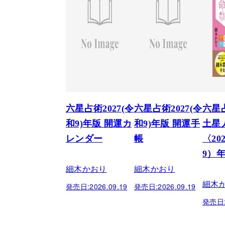
六星占術2027(令
六星占術2027(令
六星
和9)年版 開運カ
和9)年版 開運手
土星
レンダー
帳
〈20
9）
細木かおり
細木かおり
細木
発売日:
2026.09.19
発売日:
2026.09.19
発売日