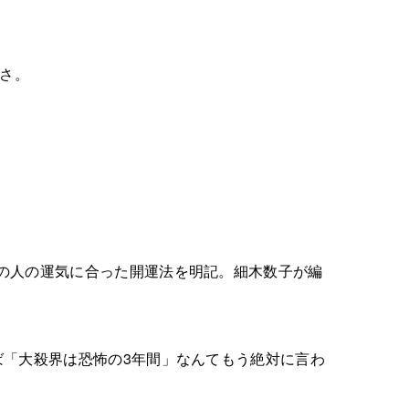
切さ。
の人の運気に合った開運法を明記。細木数子が編
ば「大殺界は恐怖の3年間」なんてもう絶対に言わ