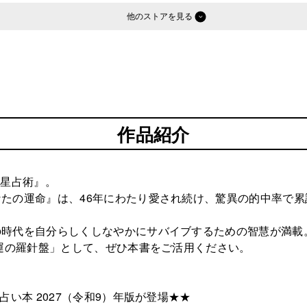
他のストア
作品紹介
六星占術』。
たの運命』は、46年にわたり愛され続け、驚異の的中率で累
の時代を自分らしくしなやかにサバイブするための智慧が満載
開運の羅針盤」として、ぜひ本書をご活用ください。
い本 2027（令和9）年版が登場★★