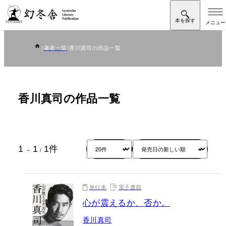
著者一覧
香川真司の作品一覧
香川真司の作品一覧
1
1
1
件
～
/
単行本
電子書籍
心が震えるか、否か。
香川真司