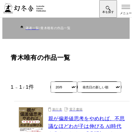
著者一覧
青木唯有の作品一覧
青木唯有の作品一覧
1
1
1
件
～
/
単行本
電子書籍
親が偏差値思考をやめれば、不思
議なほどわが子は伸びる AI時代