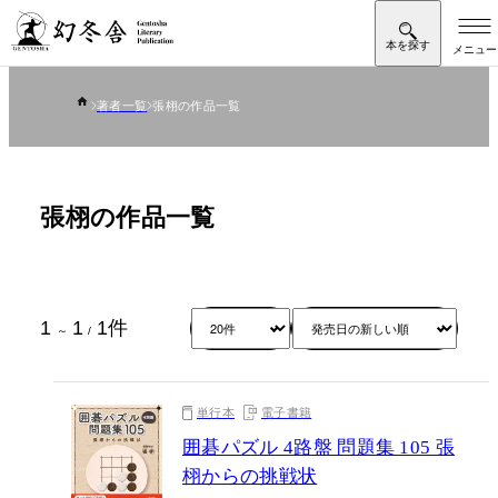
著者一覧
張栩の作品一覧
張栩の作品一覧
1
1
1
件
～
/
単行本
電子書籍
囲碁パズル 4路盤 問題集 105 張
栩からの挑戦状