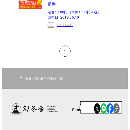
張栩
定価1,100円（本体1000円＋税）
発売日:
2018.05.10
試し読み可
1
著者一覧
張栩の作品一覧
Share