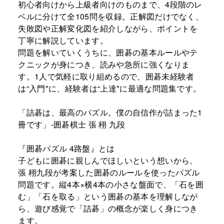
初心者向けから上級者向けのものまで、4段階のレ
ベルに分けて全105問を収録。正解図だけでなく、
失敗図や正解変化図を紹介しながら、ポイントを
丁寧に解説しています。
問題を解いていくうちに、囲碁の基本ルールやテ
クニックが身につき、読みや急所に強くなりま
す。1人で気軽に取り組めるので、囲碁未経験者
は“入門"に、経験者は“上達"に最適な問題集です。
「詰碁は、最高のパズル。僕の自信作が詰まった1
冊です」-囲碁棋士 張 栩 九段
『囲碁パズル 4路盤』とは
子どもに囲碁に親しんでほしいという想いから、
張 栩九段が考案した囲碁のルールを使ったパズル
問題です。縦4本×横4本の小さな盤面で、「石を囲
む」「石を取る」という囲碁の基本を理解しなが
ら、遊び感覚で「詰碁」の概念が楽しく身につき
ます。