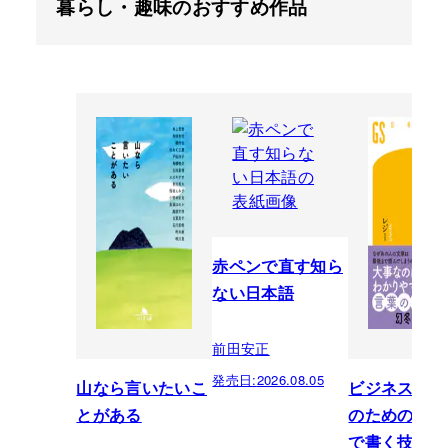
暮らし・趣味のおすすめ作品
赤ペンで直す知ら
ない日本語
前田安正
発売日:
2026.08.05
山なら言いたいこ
ビジネスパー
とがある
のための「芸
で書く技術