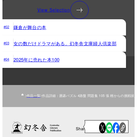
View Selection
鎌倉が舞台の本
#02
女の数だけドラマがある。幻冬舎文庫婦人倶楽部
#03
2025年に売れた本100
#04
作品一覧
作品詳細：囲碁パズル 4路盤 問題集 105 張 栩からの挑戦状
Share