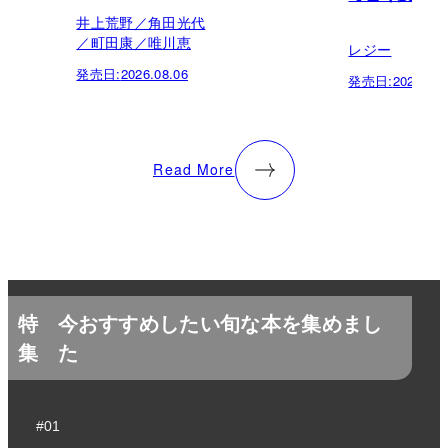
井上荒野／角田光代
／町田康／唯川恵
レジー
発売日:
2026.08.06
発売日:
2026.07.
Read More
特
今おすすめしたい旬な本を集めまし
集
た
#01