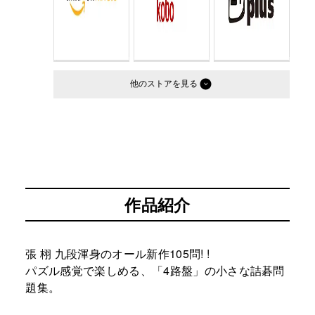
他のストア
作品紹介
張 栩 九段渾身のオール新作105問! !
パズル感覚で楽しめる、「4路盤」の小さな詰碁問
題集。