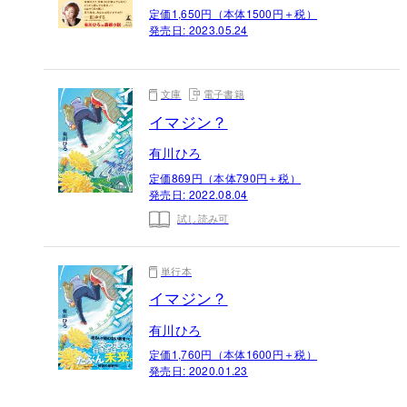
定価1,650円（本体1500円＋税）
発売日:
2023.05.24
文庫
電子書籍
イマジン？
有川ひろ
定価869円（本体790円＋税）
発売日:
2022.08.04
試し読み可
単行本
イマジン？
有川ひろ
定価1,760円（本体1600円＋税）
発売日:
2020.01.23