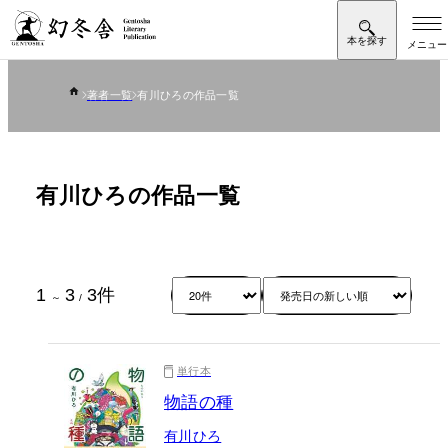
著者一覧
有川ひろの作品一覧
有川ひろの作品一覧
1
3
3
件
～
/
単行本
物語の種
有川ひろ