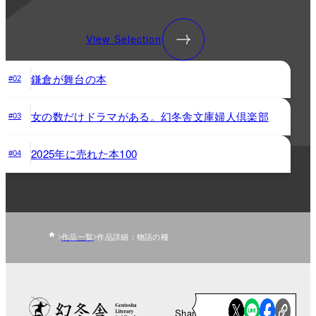
View Selection
鎌倉が舞台の本
#02
女の数だけドラマがある。幻冬舎文庫婦人倶楽部
#03
2025年に売れた本100
#04
作品一覧
作品詳細：物語の種
Share