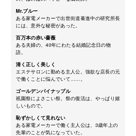
Mr.ブルー
ある家電メーカーで出世街道驀進中の研究所長
には、意外な秘密があった。
百万本の赤い薔薇
ある夫婦の、40年にわたる結婚記念日の物
語。
清く正しく美しく
エステサロンに勤める主人公。強欲な店長の元
で働くことに悩んでいて……。
ゴールデンパイナップル
祇園祭によさこい祭。祭の復活は、やっぱり嬉
しいもので。
恥ずかしくて見れない
ある家電メーカーで働く主人公は、3歳年上の
先輩のことが気になっていた。