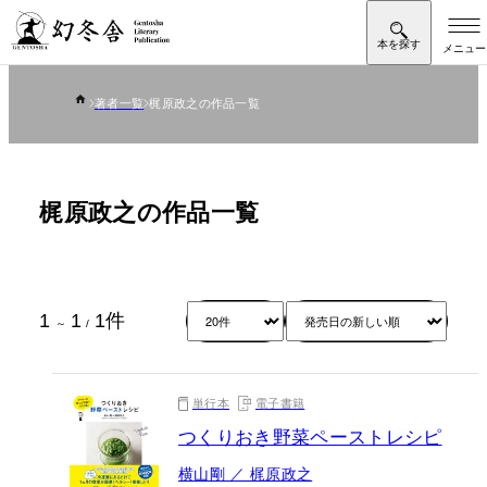
著者一覧
梶原政之の作品一覧
梶原政之の作品一覧
1
1
1
件
～
/
単行本
電子書籍
つくりおき野菜ペーストレシピ
横山剛 ／ 梶原政之