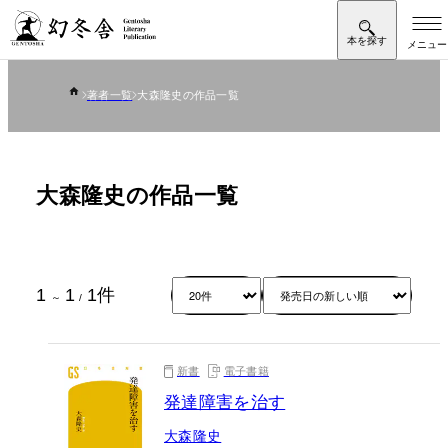
著者一覧
大森隆史の作品一覧
大森隆史の作品一覧
1
1
1
件
～
/
新書
電子書籍
発達障害を治す
大森隆史