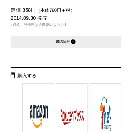
定価 858円
（本体780円＋税）
2014.09.30
発売
※価格、発売日は紙書籍のものです。
書誌情報
発行形態：
新書
電子書籍
購入する
ページ数：
208ページ
ISBN：
9784344983564
Cコード：
0295
判型：
新書判