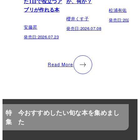
た1日で役立つア
が、何か？
松浦有佑
プリが作れる本
櫻井くす子
発売日:
2026.03.
安藤昇
発売日:
2026.07.08
発売日:
2026.07.23
Read More
特
今おすすめしたい旬な本を集めまし
集
た