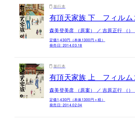
単行本
有頂天家族 下 フィル
森美登美彦 （原案） ／ 吉原正行 （）
定価1,430円（本体1300円＋税）
発売日:
2014.03.18
単行本
有頂天家族 上 フィル
森美登美彦 （原案） ／ 吉原正行 （）
定価1,430円（本体1300円＋税）
発売日:
2014.02.04