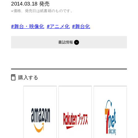
2014.03.18
発売
※価格、発売日は紙書籍のものです。
#舞台・映像化
#アニメ化
#舞台化
書誌情報
発行形態：
単行本
ページ数：
180ページ
購入する
ISBN：
9784344025523
Cコード：
0095
判型：
A5判