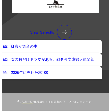
View Selection
鎌倉が舞台の本
#02
女の数だけドラマがある。幻冬舎文庫婦人倶楽部
#03
2025年に売れた本100
#04
作品一覧
作品詳細：有頂天家族 下 フィルムコミック