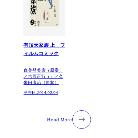
有頂天家族 上 フ
ィルムコミック
森美登美彦（原案）
／吉原正行（）／久
米田康治（原案）
発売日:
2014.02.04
Read More