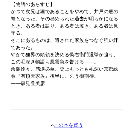
【物語のあらすじ】
かつて次兄は狸であることをやめて、井戸の底の
蛙となった。その秘められた過去が明らかになる
とき、ある者は語り、ある者は泣き、ある者は見
守る。
そこにあるものは、遺された家族をつなぐ強い絆
であった。
やがて狸界の頭領を決める偽右衛門選挙が迫り、
この毛深き物語も風雲急を告げる――。
余韻嫋々、感涙必至。史上もっとも毛深い京都絵
巻『有頂天家族』後半に、乞う御期待。
――森見登美彦
この本を買う