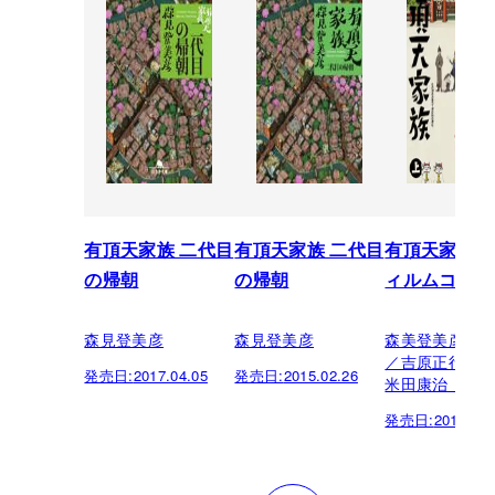
有頂天家族 二代目
有頂天家族 二代目
有頂天家族 
の帰朝
の帰朝
ィルムコミッ
森見登美彦
森見登美彦
森美登美彦（
／吉原正行（
発売日:
2017.04.05
発売日:
2015.02.26
米田康治（原
発売日:
2014.02.