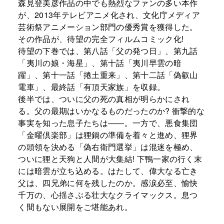
森見登美彦作品の中でも熱烈なファンの多い本作
が、2013年テレビアニメ化され、文化庁メディア
芸術祭アニメーション部門の優秀賞を獲得した。
その作品が、待望の完全フィルムコミック化!
待望の下巻では、第八話「父の発つ日」、第九話
「夷川の娘・海星」、第十話「夷川早雲の暗
躍」、第十一話「捲土重来」、第十二話「偽叡山
電車」、最終話「有頂天家族」を収録。
後半では、ついに父の死の真相が明らかにされ
る。父の最期はいかなるものだったのか? 衝撃的な
事実を知った息子たちは――。一方で、悪食集団
「金曜倶楽部」は狸鍋の準備を着々と進め、狸界
の頭領を決める「偽右衛門選挙」は混迷を極め、
ついに狸と天狗と人間が大集結! 下鴨一家の行く末
には暗雲が立ち込める。はたして、偉大なる亡き
父は、四兄弟に何を残したのか。感涙必至、愉快
千万の、心揺さぶる壮大なクライマックス。息つ
く間もない展開をご堪能あれ。