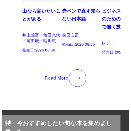
山なら言いたいこ
赤ペンで直す知ら
ビジネスパー
とがある
ない日本語
のための「芸
で書く技術
井上荒野／角田光代
前田安正
／町田康／唯川恵
レジー
発売日:
2026.08.05
発売日:
2026.08.06
発売日:
2026.07.
Read More
特
今おすすめしたい旬な本を集めまし