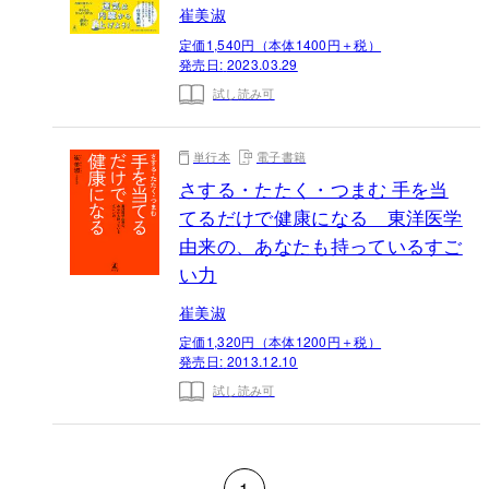
崔美淑
定価1,540円（本体1400円＋税）
発売日:
2023.03.29
試し読み可
単行本
電子書籍
さする・たたく・つまむ 手を当
てるだけで健康になる 東洋医学
由来の、あなたも持っているすご
い力
崔美淑
定価1,320円（本体1200円＋税）
発売日:
2013.12.10
試し読み可
1