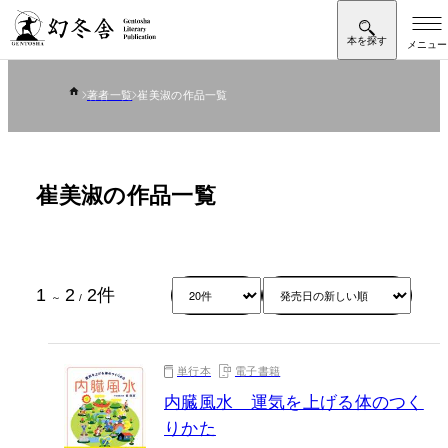
著者一覧
崔美淑の作品一覧
崔美淑の作品一覧
1
2
2
件
～
/
単行本
電子書籍
内臓風水 運気を上げる体のつく
りかた