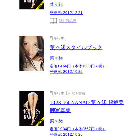
菜々緒
発売日:
2012.12.21
試し読み可
単行本
菜々緒スタイルブック
菜々緒
定価1,466円（本体1333円＋税）
発売日:
2012.10.25
単行本
電子書籍
1028_24 NANAO 菜々緒 超絶美
脚写真集
菜々緒
定価2,934円（本体2667円＋税）
発売日:
2012.10.25