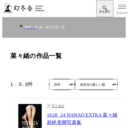
著者一覧
菜々緒の作品一覧
菜々緒の作品一覧
1
3
3
件
～
/
電子書籍
1028_24 NANAO EXTRA 菜々緒
超絶美脚写真集