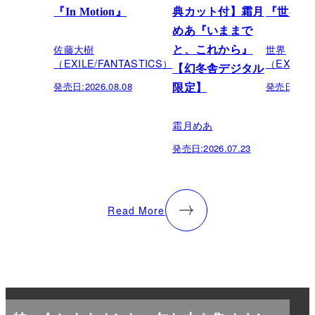
『In Motion』
典カット付】霜月
『世界館
めあ『いままで
佐藤大樹
世界
と、これから』
（EXILE/FANTASTICS）
（EXILE/
【幻冬舎デジタル
発売日:
2026.08.08
発売日:
202
限定】
霜月めあ
発売日:
2026.07.23
Read More