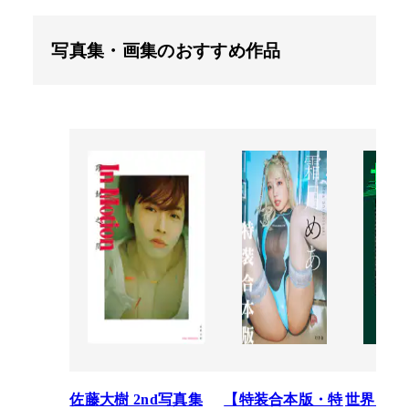
写真集・画集のおすすめ作品
佐藤大樹 2nd写真集
【特装合本版・特
世界スペ