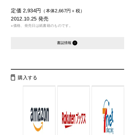
定価 2,934円
（本体2,667円＋税）
2012.10.25
発売
※価格、発売日は紙書籍のものです。
書誌情報
発行形態：
単行本
電子書籍
購入する
ページ数：
208ページ
ISBN：
9784344022577
Cコード：
0072
判型：
B5判変型