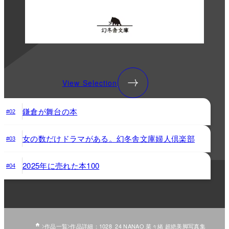
View Selection
鎌倉が舞台の本
#02
女の数だけドラマがある。幻冬舎文庫婦人倶楽部
#03
2025年に売れた本100
#04
作品一覧
作品詳細：1028_24 NANAO 菜々緒 超絶美脚写真集