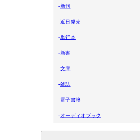
新刊
近日発売
単行本
新書
文庫
雑誌
電子書籍
オーディオブック