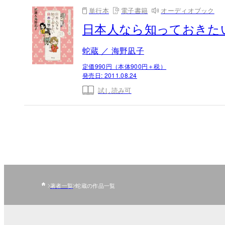
単行本
電子書籍
オーディオブック
日本人なら知っておきた
蛇蔵 ／ 海野凪子
定価990円（本体900円＋税）
発売日:
2011.08.24
試し読み可
著者一覧
蛇蔵の作品一覧