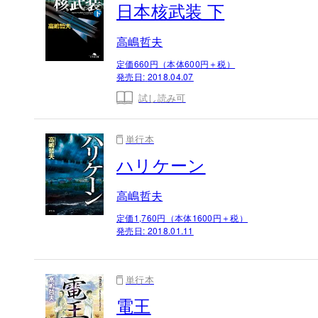
日本核武装 下
高嶋哲夫
定価660円（本体600円＋税）
発売日:
2018.04.07
試し読み可
単行本
ハリケーン
高嶋哲夫
定価1,760円（本体1600円＋税）
発売日:
2018.01.11
単行本
電王