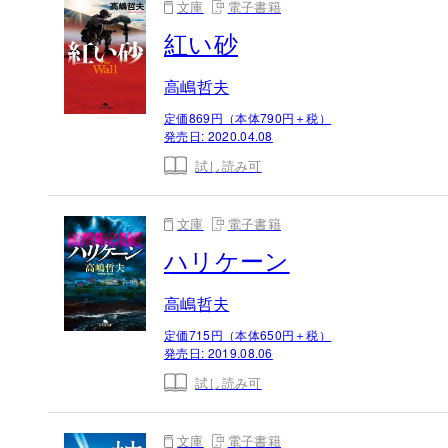
文庫
電子書籍
紅い砂
高嶋哲夫
定価869円（本体790円＋税）
発売日:
2020.04.08
試し読み可
文庫
電子書籍
ハリケーン
高嶋哲夫
定価715円（本体650円＋税）
発売日:
2019.08.06
試し読み可
文庫
電子書籍