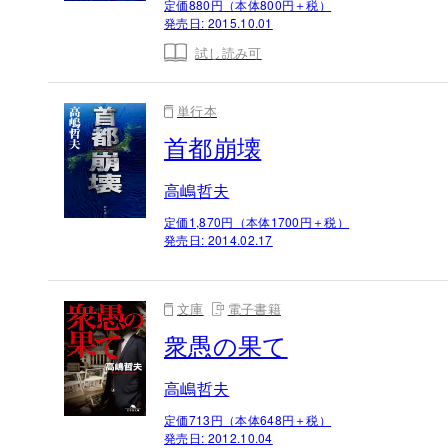
定価880円（本体800円＋税）
発売日:
2015.10.01
試し読み可
単行本
首都崩壊
高嶋哲夫
定価1,870円（本体1700円＋税）
発売日:
2014.02.17
文庫
電子書籍
衆愚の果て
高嶋哲夫
定価713円（本体648円＋税）
発売日:
2012.10.04