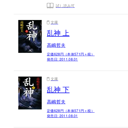
試し読み可
文庫
乱神 上
高嶋哲夫
定価628円（本体571円＋税）
発売日:
2011.08.01
文庫
乱神 下
高嶋哲夫
定価628円（本体571円＋税）
発売日:
2011.08.01