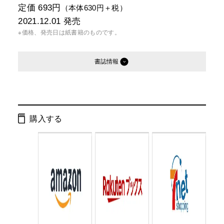
定価 693円
（本体630円＋税）
2021.12.01
発売
※価格、発売日は紙書籍のものです。
書誌情報
発行形態：
文庫
電子書籍
購入する
ページ数：
256ページ
ISBN：
9784344431409
Cコード：
0193
判型：
文庫判