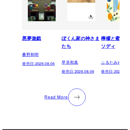
悪夢遊戯
ぼくん家の神さま
檸檬と蜜柑の
たち
ソディ
桑野和明
早見和真
ふるたみゆき
発売日:
2026.08.06
発売日:
2026.08.06
発売日:
2026.08.
Read More