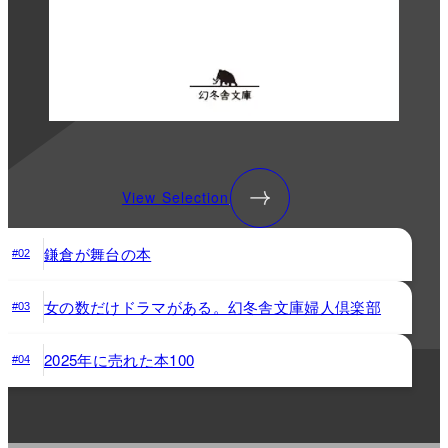
View Selection
鎌倉が舞台の本
#02
女の数だけドラマがある。幻冬舎文庫婦人倶楽部
#03
2025年に売れた本100
#04