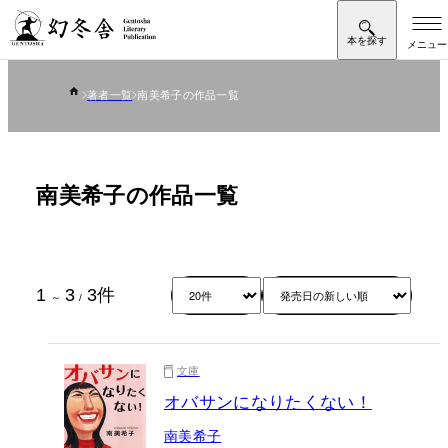
著者一覧
南美希子の作品一覧
南美希子の作品一覧
1
3
3
件
～
/
文庫
オバサンになりたくない！
南美希子