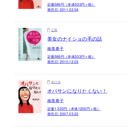
定価586円（本体533円＋税）
発売日:
2011.02.04
文庫
美女のナイショの毛の話
南美希子
定価586円（本体533円＋税）
発売日:
2010.12.03
単行本
オバサンになりたくない！
南美希子
定価1,320円（本体1200円＋税）
発売日:
2007.03.22