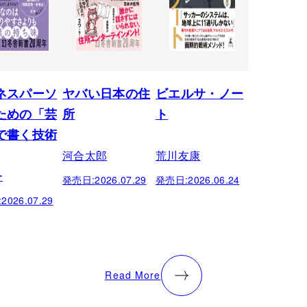
ネスパーソ
ヤバい日本の住
ビエルサ・ノー
ための「芸
所
ト
で書く技術
河合太郎
荒川友康
ー
発売日:
2026.07.29
発売日:
2026.06.24
:
2026.07.29
Read More