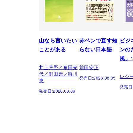
山なら言いたい
赤ペンで直す知
ビジ
ことがある
らない日本語
ンの
風」
井上荒野／角田光
前田安正
代／町田康／唯川
レジ
発売日:
2026.08.05
恵
発売日
発売日:
2026.08.06