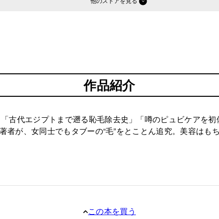
他のストア
作品紹介
「古代エジプトまで遡る恥毛除去史」「噂のピュビケアを初体
する著者が、女同士でもタブーの“毛”をとことん追究。美容は
この本を買う