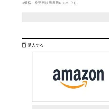
※価格、発売日は紙書籍のものです。
発行形態：
文庫
ページ数：
200ページ
購入する
ISBN：
9784344415805
Cコード：
0195
判型：
文庫判