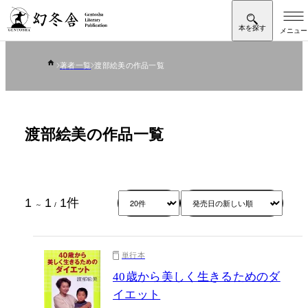
著者一覧
渡部絵美の作品一覧
渡部絵美の作品一覧
1
1
1
件
～
/
単行本
40歳から美しく生きるためのダ
イエット