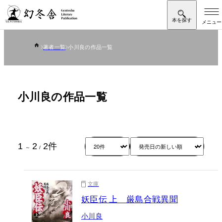
著者一覧
小川良の作品一覧
小川良の作品一覧
1
2
2
件
～
/
文庫
妖臣伝 上 厳島合戦異聞
小川良