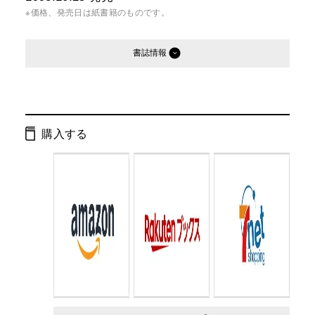
※価格、発売日は紙書籍のものです。
書誌情報
発行形態：
文庫
ページ数：
460ページ
購入する
ISBN：
9784877286446
Cコード：
0193
判型：
文庫判