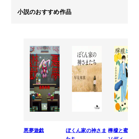
小説のおすすめ作品
悪夢遊戯
ぼくん家の神さま
檸檬と蜜柑の
たち
ソディ