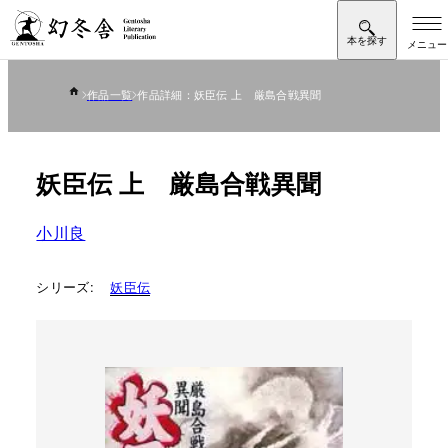
作品一覧
作品詳細：妖臣伝 上 厳島合戦異聞
妖臣伝 上 厳島合戦異聞
小川良
シリーズ:
妖臣伝