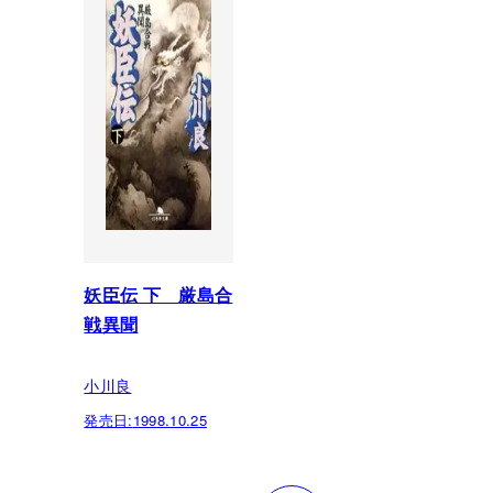
妖臣伝 下 厳島合
戦異聞
小川良
発売日:
1998.10.25