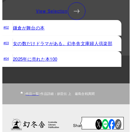
View Selection
鎌倉が舞台の本
#02
女の数だけドラマがある。幻冬舎文庫婦人倶楽部
#03
2025年に売れた本100
#04
作品一覧
作品詳細：妖臣伝 上 厳島合戦異聞
Share