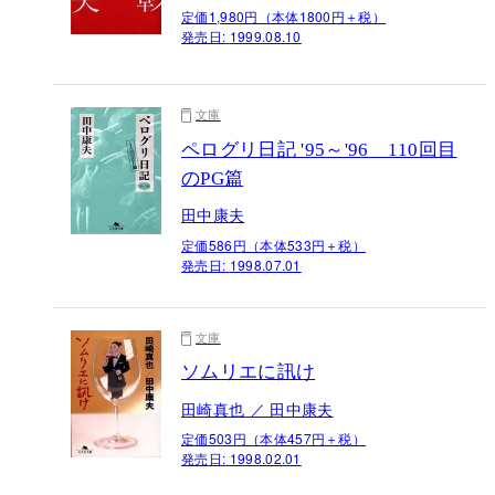
定価1,980円（本体1800円＋税）
発売日:
1999.08.10
文庫
ペログリ日記 '95～'96 110回目
のPG篇
田中康夫
定価586円（本体533円＋税）
発売日:
1998.07.01
文庫
ソムリエに訊け
田崎真也 ／ 田中康夫
定価503円（本体457円＋税）
発売日:
1998.02.01