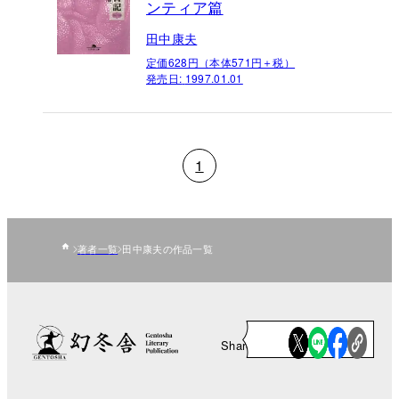
ンティア篇
田中康夫
定価628円（本体571円＋税）
発売日:
1997.01.01
1
著者一覧
田中康夫の作品一覧
Share