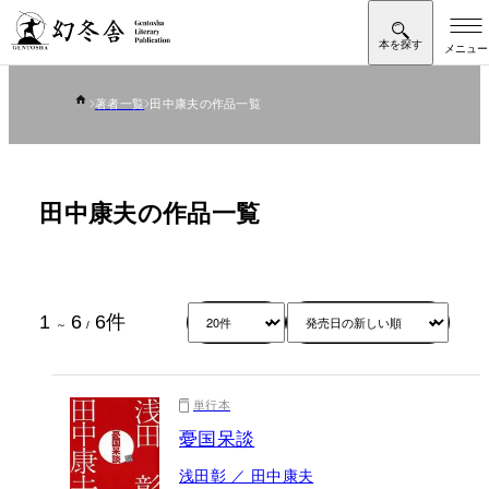
著者一覧
田中康夫の作品一覧
田中康夫の作品一覧
1
6
6
件
～
/
単行本
憂国呆談
浅田彰 ／ 田中康夫