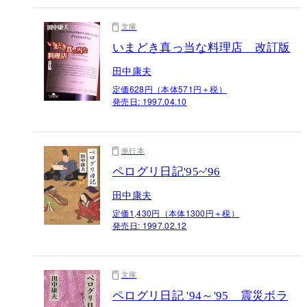
文庫
いまどき真っ当な料理店 改訂版
田中康夫
定価628円（本体571円＋税）
発売日:
1997.04.10
単行本
ペログリ日記'95~'96
田中康夫
定価1,430円（本体1300円＋税）
発売日:
1997.02.12
文庫
ペログリ日記 '94～'95 震災ボラ