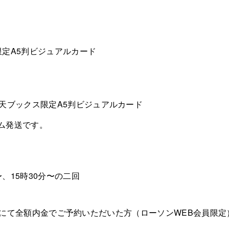
A限定A5判ビジュアルカード
天ブックス限定A5判ビジュアルカード
ム発送です。
〜、15時30分〜の二回
nlineにて全額内金でご予約いただいた方（ローソンWEB会員