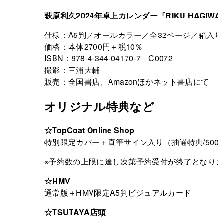
萩原利久2024年卓上カレンダー『RIKU HAGIWAR
仕様：A5判／オールカラー／全32ページ／箱入
価格：本体2700円＋税10％
ISBN：978-4-344-04170-7 C0072
撮影：三浦大輔
販売：全国書店、Amazonほかネット書店にて
オリジナル特典など
☆TopCoat Online Shop
特別限定カバー＋直筆サイン入り（抽選特典/50
※予約数の上限に達し次第予約受付が終了となり
☆HMV
通常版＋HMV限定A5判ビジュアルカード
☆TSUTAYA店頭