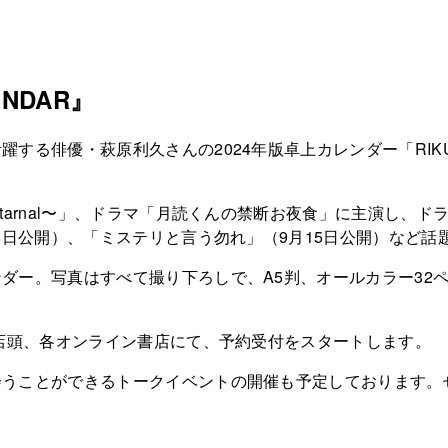
LENDAR』
優・萩原利久さんの2024年版卓上カレンダー「RIKU HAGI
tarnal〜」、ドラマ「月読くんの禁断お夜食」に主演し、
8日公開）、「ミステリと言う勿れ」（9月15日公開）など話
ダー。写真はすべて撮り下ろしで、A5判、オールカラー32
店店頭、各オンライン書店にて、予約受付をスタートします。
会うことができるトークイベントの開催も予定しております。