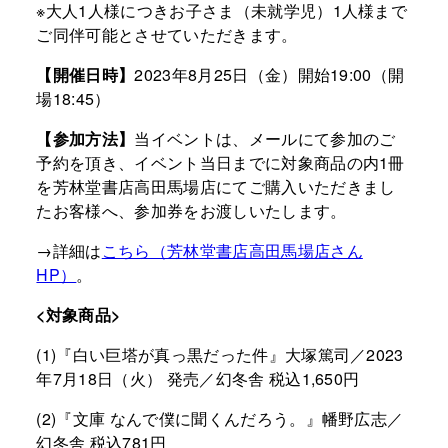
※大人1人様につきお子さま（未就学児）1人様まで
ご同伴可能とさせていただきます。
【開催日時】
2023年8月25日（金）開始19:00（開
場18:45）
【参加方法】
当イベントは、メールにて参加のご
予約を頂き、イベント当日までに対象商品の内1冊
を芳林堂書店高田馬場店にてご購入いただきまし
たお客様へ、参加券をお渡しいたします。
→詳細は
こちら（芳林堂書店高田馬場店さん
HP）
。
<対象商品>
(1)『白い巨塔が真っ黒だった件』大塚篤司／2023
年7月18日（火） 発売／幻冬舎 税込1,650円
(2)『文庫 なんで僕に聞くんだろう。』幡野広志／
幻冬舎 税込781円