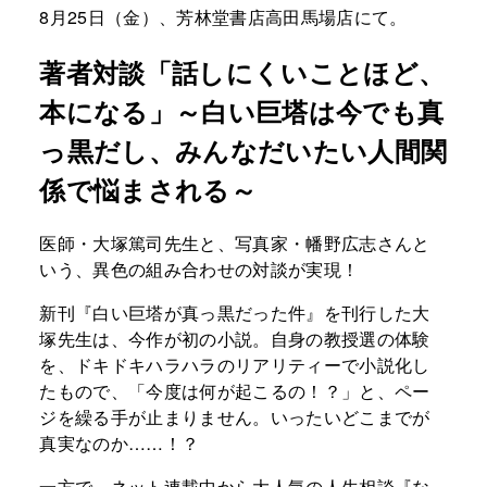
8月25日（金）、芳林堂書店高田馬場店にて。
著者対談「話しにくいことほど、
本になる」～白い巨塔は今でも真
っ黒だし、みんなだいたい人間関
係で悩まされる～
医師・大塚篤司先生と、写真家・幡野広志さんと
いう、異色の組み合わせの対談が実現！
新刊『白い巨塔が真っ黒だった件』を刊行した大
塚先生は、今作が初の小説。自身の教授選の体験
を、ドキドキハラハラのリアリティーで小説化し
たもので、「今度は何が起こるの！？」と、ペー
ジを繰る手が止まりません。いったいどこまでが
真実なのか……！？
一方で、ネット連載中から大人気の人生相談『な