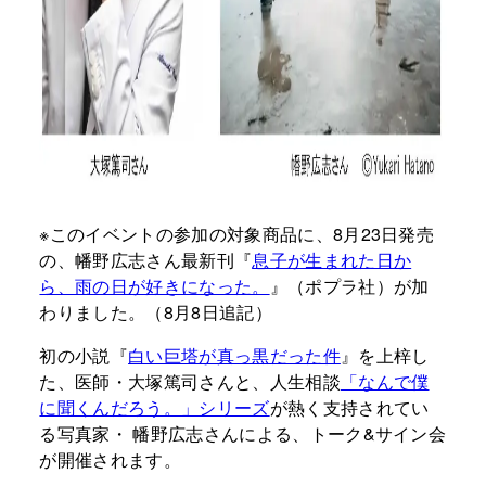
※このイベントの参加の対象商品に、8月23日発売
の、幡野広志さん最新刊『
息子が生まれた日か
ら、雨の日が好きになった。
』（ポプラ社）が加
わりました。（8月8日追記）
初の小説『
白い巨塔が真っ黒だった件
』を上梓し
た、医師・大塚篤司さんと、人生相談
「なんで僕
に聞くんだろう。」シリーズ
が熱く支持されてい
る写真家・ 幡野広志さんによる、トーク&サイン会
が開催されます。