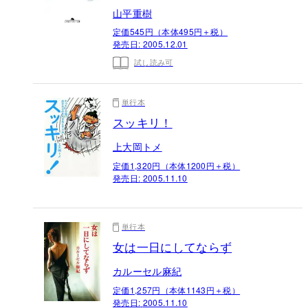
山平重樹
定価545円（本体495円＋税）
発売日:
2005.12.01
試し読み可
単行本
スッキリ！
上大岡トメ
定価1,320円（本体1200円＋税）
発売日:
2005.11.10
単行本
女は一日にしてならず
カルーセル麻紀
定価1,257円（本体1143円＋税）
発売日:
2005.11.10