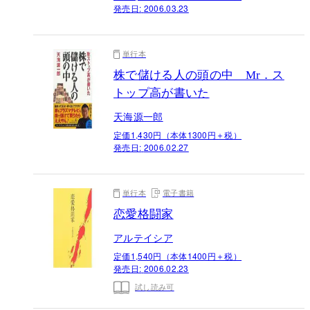
発売日:
2006.03.23
単行本
株で儲ける人の頭の中 Mr．ス
トップ高が書いた
天海源一郎
定価1,430円（本体1300円＋税）
発売日:
2006.02.27
単行本
電子書籍
恋愛格闘家
アルテイシア
定価1,540円（本体1400円＋税）
発売日:
2006.02.23
試し読み可