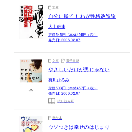
文庫
自分に勝て！ わが性格改造論
大山倍達
定価545円（本体495円＋税）
発売日:
2006.02.07
文庫
電子書籍
やさしいだけが男じゃない
有川ひろみ
定価503円（本体457円＋税）
発売日:
2006.02.07
試し読み可
単行本
ウソつきは幸せのはじまり