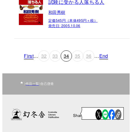
試験に受かる人落ちる人
和田秀樹
定価545円（本体495円＋税）
発売日:
2005.10.06
First
…
32
33
34
35
36
…
End
作品一覧
自己啓発
Share