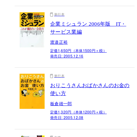
単行本
企業ミシュラン 2006年版 IT・
サービス業編
渡邉正裕
定価1,650円（本体1500円＋税）
発売日:
2005.12.16
単行本
おりこうさんおばかさんのお金の
使い方
板倉雄一郎
定価1,320円（本体1200円＋税）
発売日:
2005.12.08