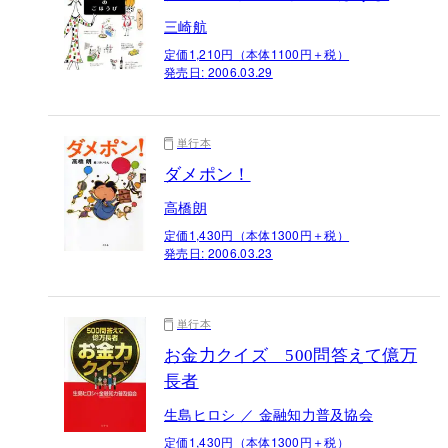
三崎航
定価1,210円（本体1100円＋税）
発売日:
2006.03.29
単行本
ダメポン！
高橋朗
定価1,430円（本体1300円＋税）
発売日:
2006.03.23
単行本
お金力クイズ 500問答えて億万
長者
生島ヒロシ ／ 金融知力普及協会
定価1,430円（本体1300円＋税）