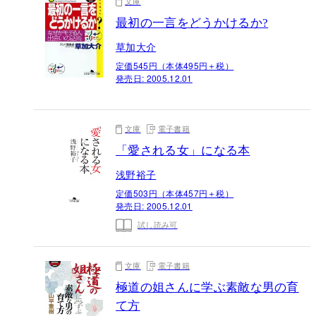
文庫
最初の一言をどうかけるか?
草加大介
定価545円（本体495円＋税）
発売日:
2005.12.01
文庫
電子書籍
「愛される女」になる本
浅野裕子
定価503円（本体457円＋税）
発売日:
2005.12.01
試し読み可
文庫
電子書籍
極道の姐さんに学ぶ素敵な男の育
て方