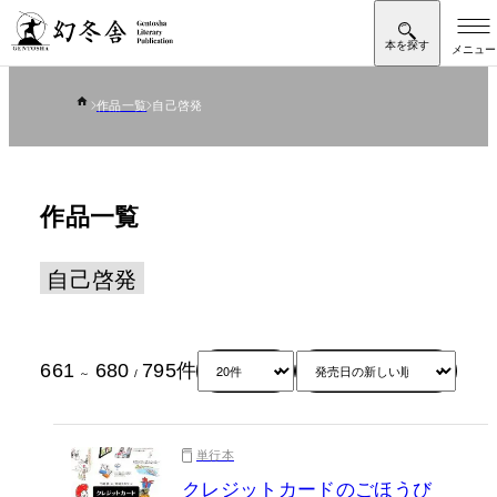
作品一覧
自己啓発
作品一覧
自己啓発
661
680
795
件
～
/
単行本
クレジットカードのごほうび