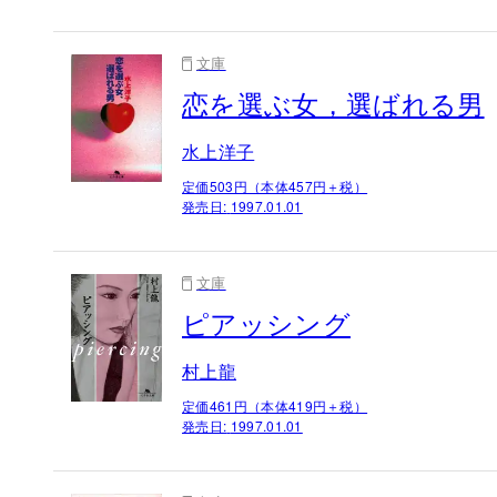
文庫
恋を選ぶ女，選ばれる男
水上洋子
定価503円（本体457円＋税）
発売日:
1997.01.01
文庫
ピアッシング
村上龍
定価461円（本体419円＋税）
発売日:
1997.01.01