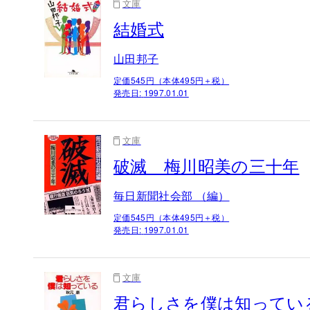
文庫
結婚式
山田邦子
定価545円（本体495円＋税）
発売日:
1997.01.01
文庫
破滅 梅川昭美の三十年
毎日新聞社会部 （編）
定価545円（本体495円＋税）
発売日:
1997.01.01
文庫
君らしさを僕は知ってい