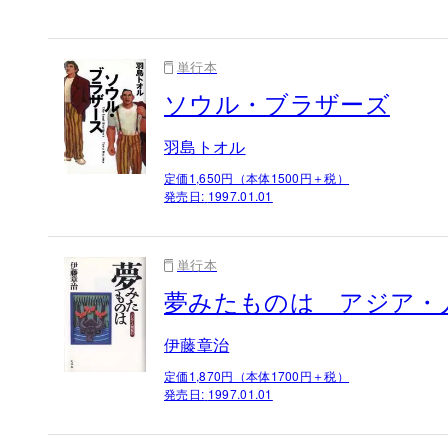
単行本
ソウル・ブラザーズ
羽島トオル
定価1,650円（本体1500円＋税）
発売日:
1997.01.01
単行本
夢みたものは アジア・
伊藤章治
定価1,870円（本体1700円＋税）
発売日:
1997.01.01