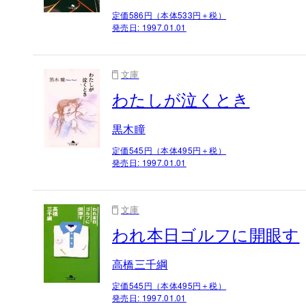
定価586円（本体533円＋税）
発売日:
1997.01.01
文庫
わたしが泣くとき
黒木瞳
定価545円（本体495円＋税）
発売日:
1997.01.01
文庫
われ本日ゴルフに開眼す
高橋三千綱
定価545円（本体495円＋税）
発売日:
1997.01.01