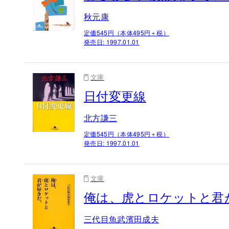
秋元康
定価545円（本体495円＋税）
発売日:
1997.01.01
文庫
日付変更線
北方謙三
定価545円（本体495円＋税）
発売日:
1997.01.01
文庫
俺は、虎とロケットと君
三代目魚武濱田成夫