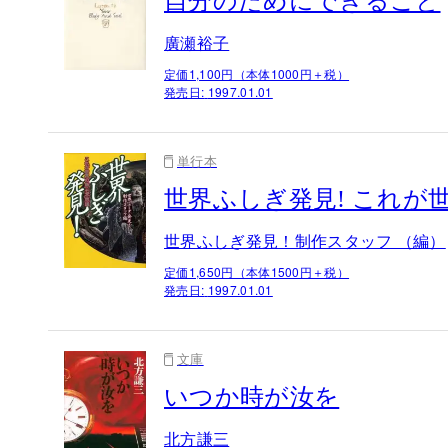
自分のためにできること
廣瀬裕子
定価1,100円（本体1000円＋税）
発売日:
1997.01.01
単行本
世界ふしぎ発見! これが
世界ふしぎ発見！制作スタッフ （編）
定価1,650円（本体1500円＋税）
発売日:
1997.01.01
文庫
いつか時が汝を
北方謙三