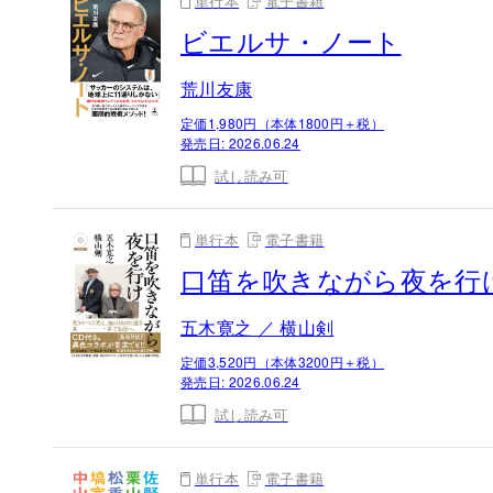
単行本
電子書籍
ビエルサ・ノート
荒川友康
定価1,980円（本体1800円＋税）
発売日:
2026.06.24
試し読み可
単行本
電子書籍
口笛を吹きながら夜を行
五木寛之 ／ 横山剣
定価3,520円（本体3200円＋税）
発売日:
2026.06.24
試し読み可
単行本
電子書籍