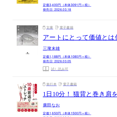
定価3,400円（本体3091円＋税）
発売日:
2026.03.18
文庫
電子書籍
アートにとって価値とは
三潴末雄
定価1,188円（本体1080円＋税）
発売日:
2026.03.05
試し読み可
単行本
電子書籍
1日10分！ 猫背と巻き肩
廣田なお
定価1,650円（本体1500円＋税）