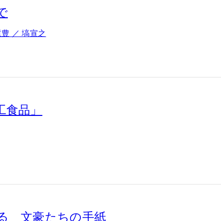
で
重豊 ／ 塙宣之
工食品」
る 文豪たちの手紙