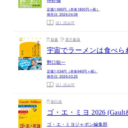
仲野徹
定価1,980円（本体1800円＋税）
発売日:
2026.04.08
試し読み可
新書
電子書籍
宇宙でラーメンは食べら
野口聡一
定価1,034円（本体940円＋税）
発売日:
2026.03.25
試し読み可
単行本
ゴ・エ・ミヨ 2026 (Gault&
ゴ・エ・ミヨジャポン編集部