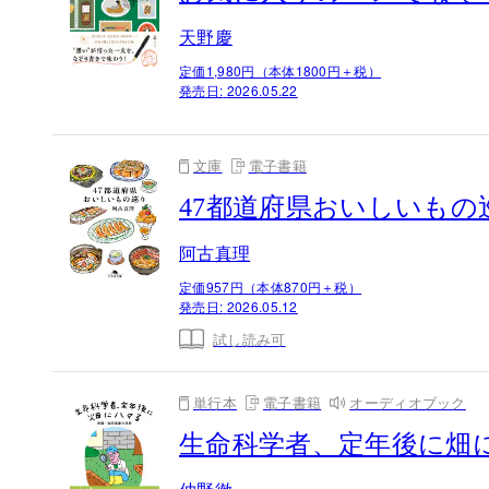
天野慶
定価1,980円（本体1800円＋税）
発売日:
2026.05.22
文庫
電子書籍
47都道府県おいしいもの
阿古真理
定価957円（本体870円＋税）
発売日:
2026.05.12
試し読み可
単行本
電子書籍
オーディオブック
生命科学者、定年後に畑