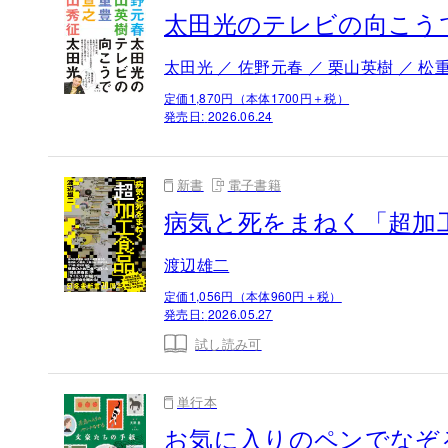
太田光のテレビの向こう
太田光 ／ 佐野元春 ／ 栗山英樹 ／ 松
定価1,870円（本体1700円＋税）
発売日:
2026.06.24
新書
電子書籍
病気と死をまねく「超加
渡辺雄二
定価1,056円（本体960円＋税）
発売日:
2026.05.27
試し読み可
単行本
お気に入りのペンでなぞ