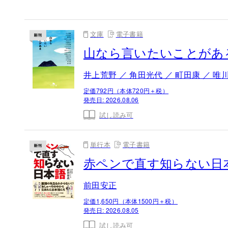
文庫
電子書籍
山なら言いたいことがあ
井上荒野 ／ 角田光代 ／ 町田康 ／ 唯
定価792円（本体720円＋税）
発売日:
2026.08.06
試し読み可
単行本
電子書籍
赤ペンで直す知らない日
前田安正
定価1,650円（本体1500円＋税）
発売日:
2026.08.05
試し読み可