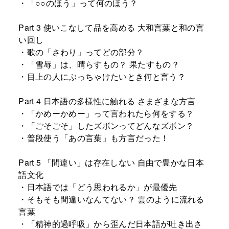
・「○○のほう」って何のほう？
Part 3 使いこなして品を高める 大和言葉と和の言
い回し
・歌の「さわり」ってどの部分？
・「雪辱」は、晴らすもの？ 果たすもの？
・目上の人にぶっちゃけたいとき何と言う？
Part 4 日本語の多様性に触れる さまざまな方言
・「かめーかめー」って言われたら何をする？
・「ごそごそ」したズボンってどんなズボン？
・普段使う「あの言葉」も方言だった！
Part 5 「間違い」は存在しない 自由で豊かな日本
語文化
・日本語では「どう思われるか」が最優先
・そもそも間違いなんてない？ 雲のように流れる
言葉
・「精神的過呼吸」から歪んだ日本語が吐き出さ