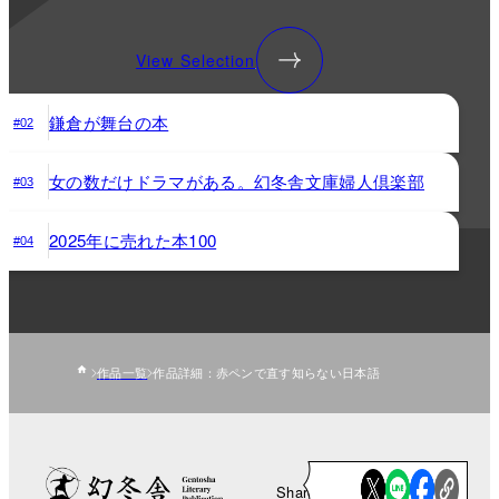
View Selection
鎌倉が舞台の本
#02
女の数だけドラマがある。幻冬舎文庫婦人倶楽部
#03
2025年に売れた本100
#04
作品一覧
作品詳細：赤ペンで直す知らない日本語
Share