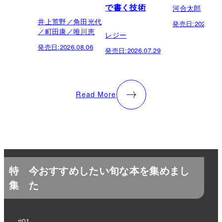
河合太郎
で書く技術
井上荒野／角田光代
発売日:
2026.07.
／町田康／唯川恵
レジー
発売日:
2026.08.06
発売日:
2026.07.29
Read More
特
今おすすめしたい旬な本を集めまし
集
た
#01