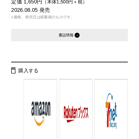
定価 1,650円
（本体1,500円＋税）
2026.08.05
発売
※価格、発売日は紙書籍のものです。
書誌情報
発行形態：
単行本
電子書籍
購入する
ページ数：
160ページ
ISBN：
9784344046283
Cコード：
0095
判型：
四六判