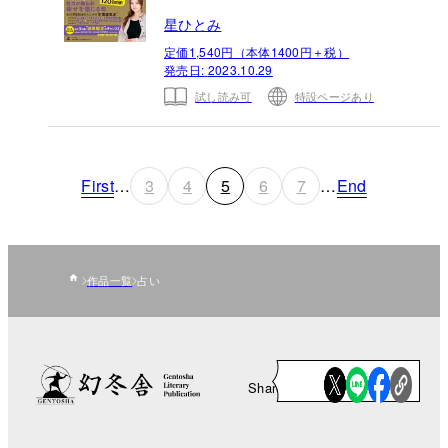
星ひとみ
定価1,540円（本体1400円＋税）
発売日:
2023.10.29
試し読み可
特設ページあり
First
…
3
4
5
6
7
…
End
作品一覧
占い
Share