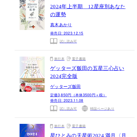
2024年上半期 12星座別あなた
の運勢
真木あかり
発売日:
2023.12.15
試し読み可
単行本
電子書籍
ゲッターズ飯田の五星三心占い
2024完全版
ゲッターズ飯田
定価3,850円（本体3500円＋税）
発売日:
2023.11.08
試し読み可
特設ページあり
単行本
電子書籍
星ひとみの天星術2024 満月〈月