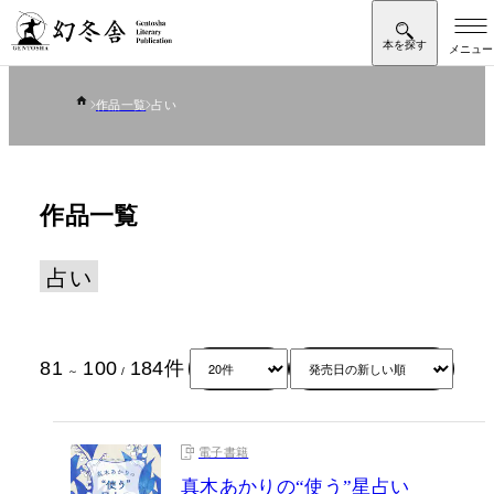
作品一覧
占い
作品一覧
占い
81
100
184
件
～
/
電子書籍
真木あかりの“使う”星占い