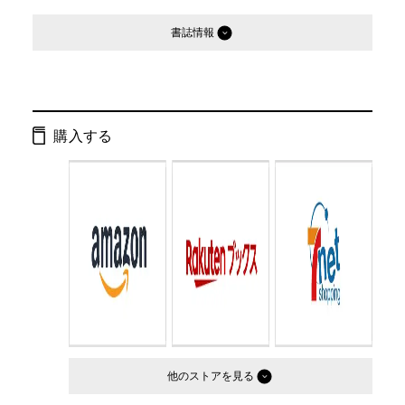
書誌情報
発行形態：
文庫
ページ数：
601ページ
購入する
ISBN：
9784877287962
Cコード：
0193
判型：
文庫判
他のストア