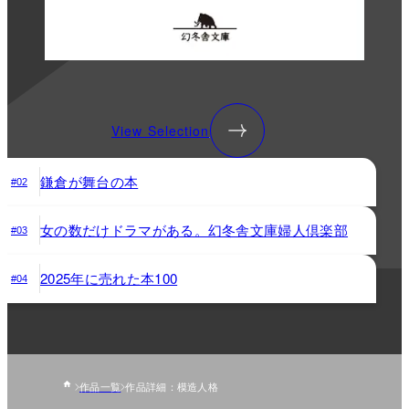
View Selection
鎌倉が舞台の本
#02
女の数だけドラマがある。幻冬舎文庫婦人倶楽部
#03
2025年に売れた本100
#04
作品一覧
作品詳細：模造人格