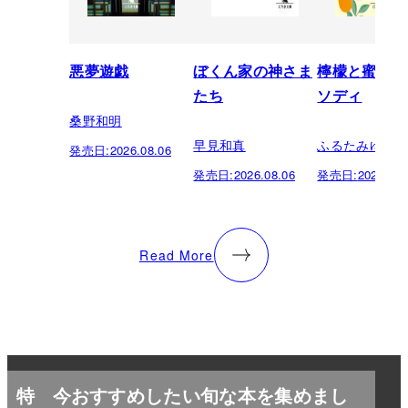
悪夢遊戯
ぼくん家の神さま
檸檬と蜜柑の
たち
ソディ
桑野和明
早見和真
ふるたみゆき
発売日:
2026.08.06
発売日:
2026.08.06
発売日:
2026.08.
Read More
特
今おすすめしたい旬な本を集めまし