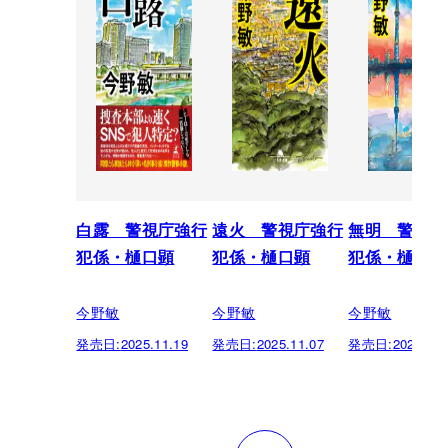
白露 警視庁強行
遠火 警視庁強行
無明 警視庁
犯係・樋口顕
犯係・樋口顕
犯係・樋口顕
今野敏
今野敏
今野敏
発売日:
2025.11.19
発売日:
2025.11.07
発売日:
2024.10.