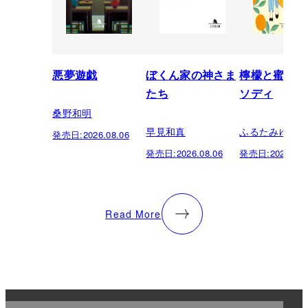
悪夢遊戯
ぼくん家の神さま
檸檬と蜜柑の
たち
ソディ
桑野和明
早見和真
ふるたみゆき
発売日:
2026.08.06
発売日:
2026.08.06
発売日:
2026.08.
Read More