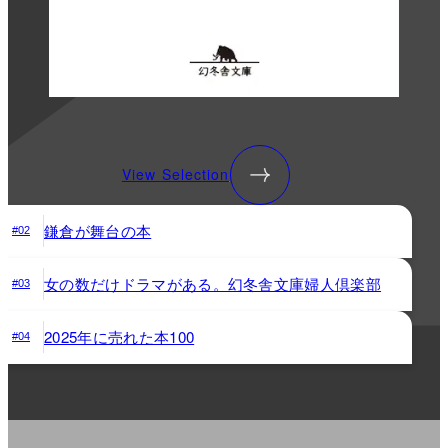
View Selection
鎌倉が舞台の本
#02
女の数だけドラマがある。幻冬舎文庫婦人倶楽部
#03
2025年に売れた本100
#04