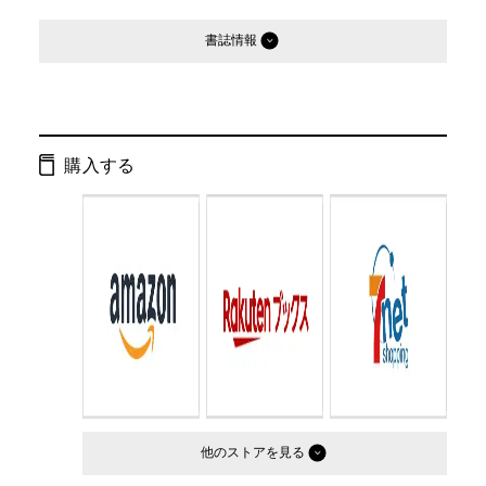
書誌情報
発行形態：
文庫
ISBN：
9784877286507
購入する
Cコード：
0193
判型：
文庫判
他のストア