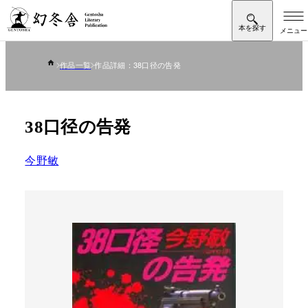
作品一覧
作品詳細：38口径の告発
38口径の告発
今野敏