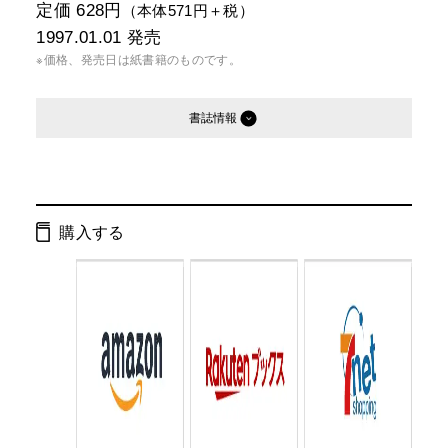
定価 628円
（本体571円＋税）
1997.01.01
発売
※価格、発売日は紙書籍のものです。
書誌情報
発行形態：
文庫
電子書籍
購入する
ページ数：
346ページ
ISBN：
9784877285364
Cコード：
0193
判型：
文庫判