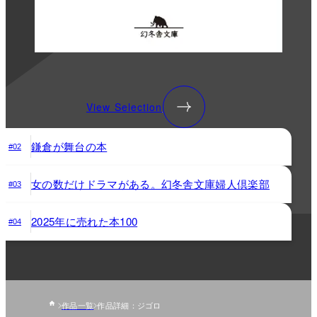
View Selection
鎌倉が舞台の本
#02
女の数だけドラマがある。幻冬舎文庫婦人倶楽部
#03
2025年に売れた本100
#04
作品一覧
作品詳細：ジゴロ