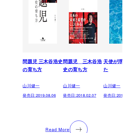
問題児 三木谷浩史
問題児 三木谷浩
天使が浮かん
の育ち方
史の育ち方
た
山川健一
山川健一
山川健一
発売日:
2019.08.06
発売日:
2018.02.07
発売日:
2017.04.
Read More