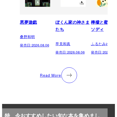
悪夢遊戯
ぼくん家の神さま
檸檬と蜜柑の
たち
ソディ
桑野和明
早見和真
ふるたみゆき
発売日:
2026.08.06
発売日:
2026.08.06
発売日:
2026.08.
Read More
特
今おすすめしたい旬な本を集めまし