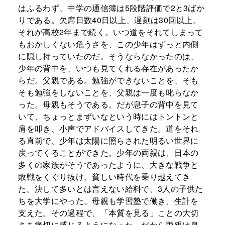
はふるわず、中学の通信簿は5段階評価で2と3ばか
りである。欠席日数40日以上、遅刻は30回以上。
それが高校2年まで続く。いつ道をそれてしまって
もおかしくない危うさを、この少年はずっと内側
に隠し持っていたのだ。そうならなかったのは、
少年の背中を、いつも見てくれる存在があったか
らだ。父親である。勉強ができないことを、そも
そも勉強をしないことを、父親は一度も叱らなか
った。母親もそうである。だが息子の背中を見て
いて、ちょっとまずいなという時にはトントンと
肩を叩き、小声でアドバイスしてきた。道をそれ
る直前で、少年は太陽に照らされた明るい世界に
戻ってくることができた。少年の両親は、日本の
多くの家族がそうであったように、大きな戦争と
敗戦をくぐり抜け、貧しい時代を乗り越えてき
た。決して多いとは言えない給料で、3人の子供た
ちを大学にやった。母親も学習塾で働き、生計を
支えた。その過程で、「本質を見る」ことの大切
さを痛切に感じるようになった。だから両親は息