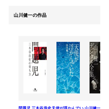
山川健一の作品
問題児 三木谷浩史
天使が浮かんでい
山川健一デジ