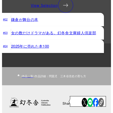
View Selection
鎌倉が舞台の本
#02
女の数だけドラマがある。幻冬舎文庫婦人倶楽部
#03
2025年に売れた本100
#04
作品一覧
作品詳細：問題児 三木谷浩史の育ち方
Share