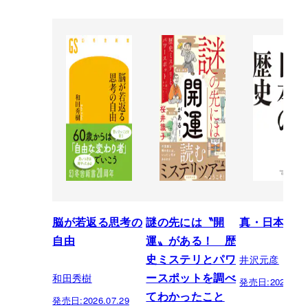
脳が若返る思考の
謎の先には〝開
真・日本の歴
自由
運〟がある！ 歴
井沢元彦
史ミステリとパワ
和田秀樹
ースポットを調べ
発売日:
2026.07.
てわかったこと
発売日:
2026.07.29