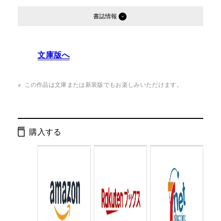
書誌情報
発行形態：
単行本
文庫版へ
オーディオブック
ページ数：
280ページ
この作品は文庫または新装版でもお楽しみいただけます。
ISBN：
9784344032514
Cコード：
0095
購入する
判型：
四六判