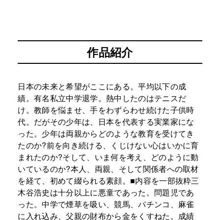
作品紹介
日本の未来と希望がここにある。平均以下の成
績。有名私立中学退学。熱中したのはテニスだ
け。教師を悩ませ、手をわずらわせ続けた子供時
代。だがその少年は、日本を代表する実業家にな
った。少年は両親からどのような教育を受けてき
たのか?前を向き続ける、くじけない心はいかに育
まれたのか?そして、いま何を考え、どのように動
いているのか?本人、両親、そして関係者への取材
を経て、初めて綴られる素顔。■内容を一部抜粋三
木谷浩史は十分以上に悪童であった。問題児であ
った。中学で煙草を吸い、競馬、パチンコ、麻雀
に入れ込み、父親の財布から金をくすねた。成績