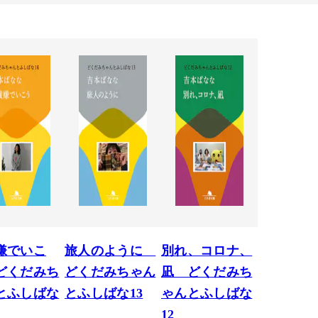
嫌でいこ
旅人のように
別れ、コロナ、
どくだみち
どくだみちゃん
凪 どくだみち
とふしばな
とふしばな13
ゃんとふしばな
12