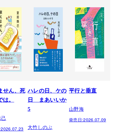
ません、死
ハレの日、ケの
平行と垂直
では。
日 まあいいか
山野海
5
珠己
発売日:
2026.07.09
大竹しのぶ
:
2026.07.23