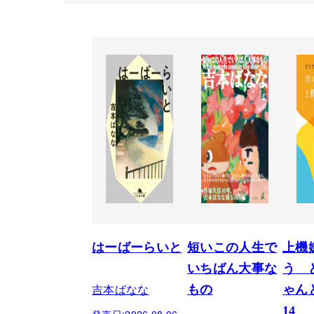
はーばーらいと
短いこの人生で
上機
いちばん大事な
う 
吉本ばなな
もの
ゃん
14
発売日:
2026.08.06