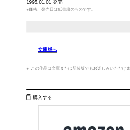
1995.01.01
発売
※価格、発売日は紙書籍のものです。
発行形態：
単行本
文庫版へ
ページ数：
256ページ
ISBN：
9784877280796
この作品は文庫または新装版でもお楽しみいただけ
Cコード：
0095
判型：
四六判
購入する