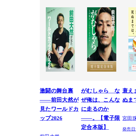
激闘の舞台裏
がむしゃら な
衰え
――前田大然が
ぜ俺は、こんな
ぬま
見たワールドカ
に走るのか
宮田
ップ2026
——。【電子限
定合本版】
発売日