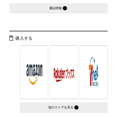
書誌情報
発行形態：
単行本
ページ数：
276ページ
購入する
ISBN：
9784877280437
Cコード：
0093
判型：
四六判
他のストア