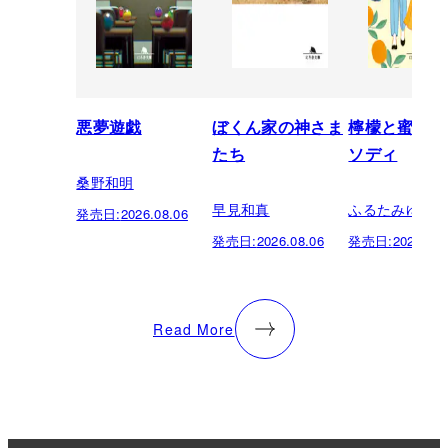
悪夢遊戯
ぼくん家の神さま
檸檬と蜜柑の
たち
ソディ
桑野和明
早見和真
ふるたみゆき
発売日:
2026.08.06
発売日:
2026.08.06
発売日:
2026.08.
Read More