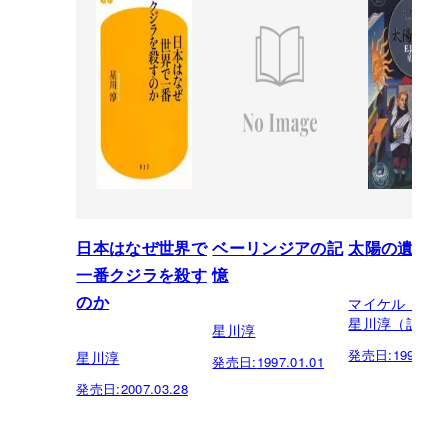
日本はなぜ世界で
ベーリンジアの記
太陽の遺宝
一番クジラを殺す
憶
マイケル，E．
のか
星川淳（訳）
星川淳
発売日:
1997.01.
星川淳
発売日:
1997.01.01
発売日:
2007.03.28