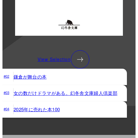
View Selection
鎌倉が舞台の本
#02
女の数だけドラマがある。幻冬舎文庫婦人倶楽部
#03
2025年に売れた本100
#04